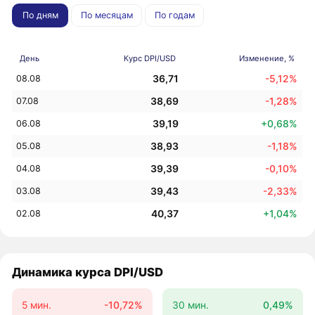
По дням
По месяцам
По годам
День
Курс DPI/USD
Изменение, %
36,71
-5,12%
08.08
38,69
-1,28%
07.08
39,19
+0,68%
06.08
38,93
-1,18%
05.08
39,39
-0,10%
04.08
39,43
-2,33%
03.08
40,37
+1,04%
02.08
Динамика курса DPI/USD
5 мин.
-10,72%
30 мин.
0,49%