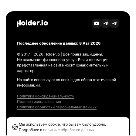
Последнее обновление данных: 8 Авг 2026
© 2017 - 2026 Holder.io | Все права защищены.
Не оказывает финансовых услуг. Вся информация
представленная на сайте носит ознакомительный
характер.
На сайте используются cookie для сбора статической
информации.
Политика конфиденциальности
Правила использования
Политика обработки персональных данных
Продукты
Мы используем cookie, что бы вам было удобно.
🍪
Ethereum GAS Tracker
Подробнее в
политике обработки данных
.