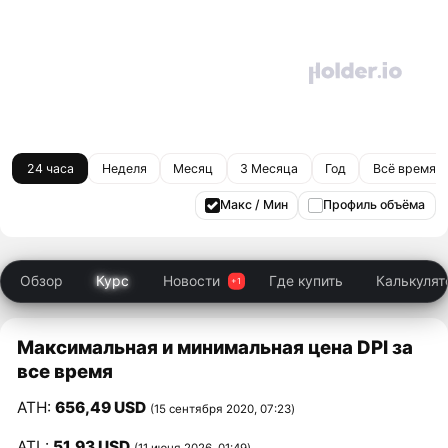
24 часа
Неделя
Месяц
3 Месяца
Год
Всё время
Макс / Мин
Профиль объёма
Обзор
Курс
Новости
Где купить
Калькулят
Максимальная и минимальная цена DPI за
все время
ATH:
656,49 USD
(15 сентября 2020, 07:23)
ATL:
51,93 USD
(11 июня 2026, 01:49)