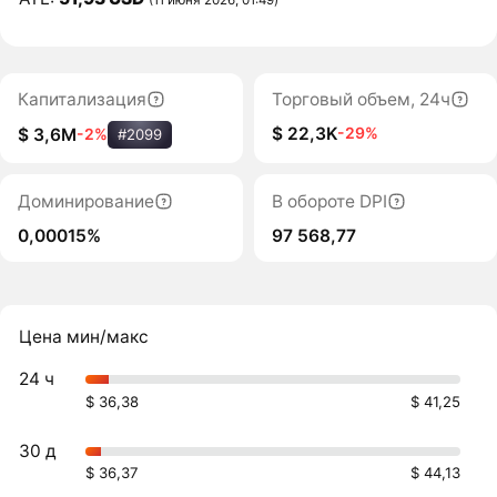
Капитализация
Торговый объем, 24ч
$ 22,3K
-29%
$ 3,6M
-2%
#2099
Доминирование
В обороте DPI
0,00015%
97 568,77
Цена мин/макс
24 ч
$ 36,38
$ 41,25
30 д
$ 36,37
$ 44,13