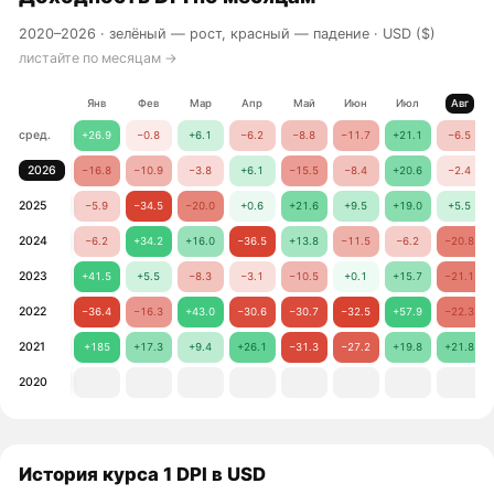
2020–2026 ·
зелёный — рост, красный — падение
· USD ($)
листайте по месяцам →
Янв
Фев
Мар
Апр
Май
Июн
Июл
Авг
сред.
+26.9
−0.8
+6.1
−6.2
−8.8
−11.7
+21.1
−6.5
2026
−16.8
−10.9
−3.8
+6.1
−15.5
−8.4
+20.6
−2.4
2025
−5.9
−34.5
−20.0
+0.6
+21.6
+9.5
+19.0
+5.5
2024
−6.2
+34.2
+16.0
−36.5
+13.8
−11.5
−6.2
−20.8
2023
+41.5
+5.5
−8.3
−3.1
−10.5
+0.1
+15.7
−21.1
2022
−36.4
−16.3
+43.0
−30.6
−30.7
−32.5
+57.9
−22.3
2021
+185
+17.3
+9.4
+26.1
−31.3
−27.2
+19.8
+21.8
2020
История курса 1 DPI в USD