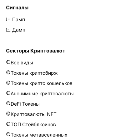
Сигналы
📈 Памп
📉 Дамп
Секторы Криптовалют
Все виды
Токены криптобирж
Токены крипто кошельков
Анонимные криптовалюты
DeFi Токены
Криптовалюты NFT
ТОП Стейблкоинов
Токены метавселенных