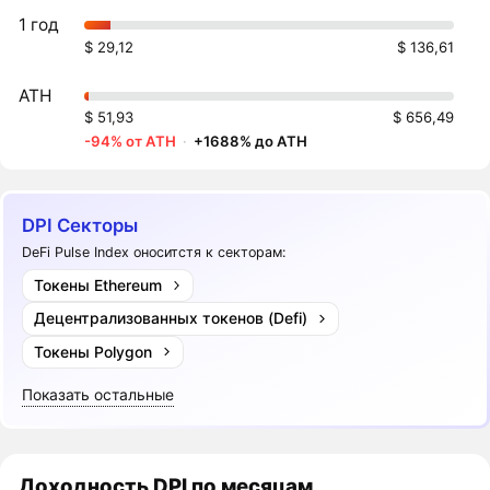
1 год
$ 29,12
$ 136,61
ATH
$ 51,93
$ 656,49
-94% от ATH
·
+1688% до ATH
DPI Секторы
DeFi Pulse Index оноситстя к секторам:
Токены Ethereum
Децентрализованных токенов (Defi)
Токены Polygon
Показать остальные
Доходность
DPI
по месяцам