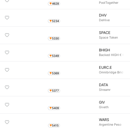
PoolTogether
4628
DHV
DeHive
5234
SPACE
Space Token
5330
BHIGH
Backed HIGH € High 
5349
EURC.E
Omnibridge Bridged
5369
DATA
Streamr
5377
GIV
Giveth
5409
WARS
Argentine Peso
5415