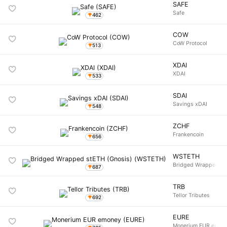
SAFE
Safe
462
COW
CoW Protocol
513
XDAI
XDAI
533
SDAI
Savings xDAI
548
ZCHF
Frankencoin
656
WSTETH
Bridged Wrapped st
687
TRB
Tellor Tributes
692
EURE
Monerium EUR emon