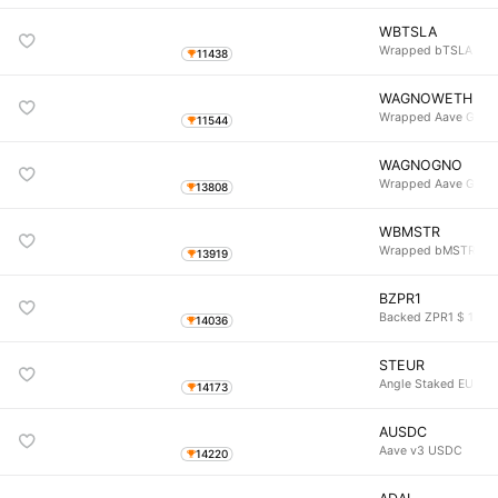
WBTSLA
Wrapped bTSLA
11438
WAGNOWETH
Wrapped Aave Gnos
11544
WAGNOGNO
Wrapped Aave Gnos
13808
WBMSTR
Wrapped bMSTR
13919
BZPR1
Backed ZPR1 $ 1-3 M
14036
STEUR
Angle Staked EURA
14173
AUSDC
Aave v3 USDC
14220