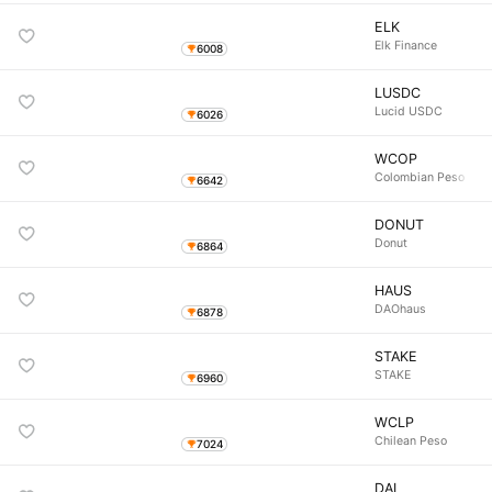
ELK
Elk Finance
6008
LUSDC
Lucid USDC
6026
WCOP
Colombian Peso
6642
DONUT
Donut
6864
HAUS
DAOhaus
6878
STAKE
STAKE
6960
WCLP
Chilean Peso
7024
DAI