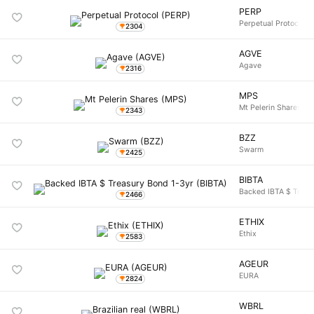
PERP
Perpetual Protocol
2304
AGVE
Agave
2316
MPS
Mt Pelerin Shares
2343
BZZ
Swarm
2425
BIBTA
Backed IBTA $ Treas
2466
ETHIX
Ethix
2583
AGEUR
EURA
2824
WBRL