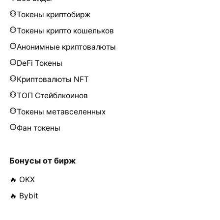
Токены криптобирж
Токены крипто кошельков
Анонимные криптовалюты
DeFi Токены
Криптовалюты NFT
ТОП Стейблкоинов
Токены метавселенных
Фан токены
Бонусы от бирж
🔥 OKX
🔥 Bybit