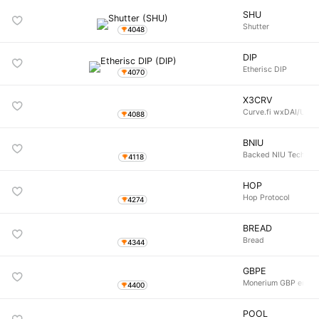
SHU
Shutter
4048
DIP
Etherisc DIP
4070
X3CRV
Curve.fi wxDAI/US
4088
BNIU
Backed NIU Technol
4118
HOP
Hop Protocol
4274
BREAD
Bread
4344
GBPE
Monerium GBP emon
4400
POOL