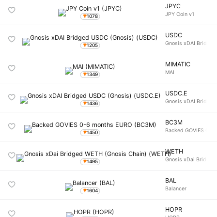
JPYC
JPY Coin v1
1078
USDC
Gnosis xDAI Bridge
1205
MIMATIC
MAI
1349
USDC.E
Gnosis xDAI Bridge
1436
BC3M
Backed GOVIES 0-6
1450
WETH
Gnosis xDai Bridged
1495
BAL
Balancer
1604
HOPR