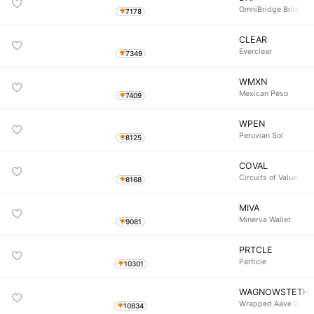
OmniBridge Bridged 
7178
CLEAR
Everclear
7349
WMXN
Mexican Peso
7409
WPEN
Peruvian Sol
8125
COVAL
Circuits of Value
8168
MIVA
Minerva Wallet
9081
PRTCLE
Particle
10301
WAGNOWSTETH
Wrapped Aave Gnos
10834