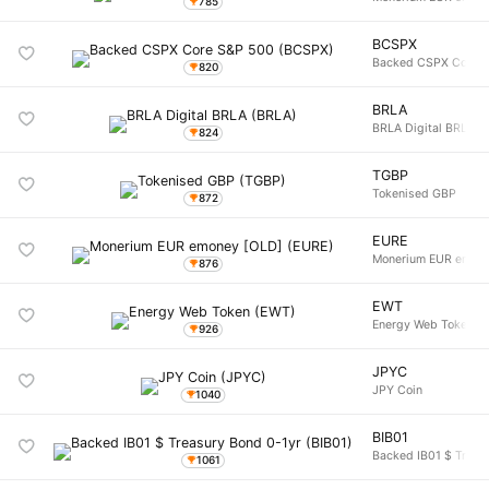
785
BCSPX
Backed CSPX Core 
820
BRLA
BRLA Digital BRLA
824
TGBP
Tokenised GBP
872
EURE
Monerium EUR emone
876
EWT
Energy Web Token
926
JPYC
JPY Coin
1040
BIB01
Backed IB01 $ Treas
1061