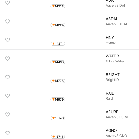
ADAI
Aave v3 DAI
14223
ASDAI
Aave v3 sDAI
14224
HNY
Honey
14271
WATER
1Hive Water
14496
BRIGHT
BrightID
14775
RAID
Raid
14979
AEURE
Aave v3 EURe
15740
AGNO
Aave v3 GNO
15741