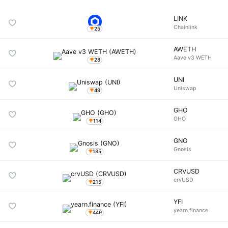
LINK
Chainlink
25
AWETH
Aave v3 WETH
28
UNI
Uniswap
49
GHO
GHO
114
GNO
Gnosis
185
CRVUSD
crvUSD
215
YFI
yearn.finance
449