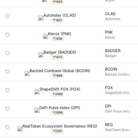
HOPR
1620
OLAS
Autonolas
1621
PNK
Kleros
1636
BADGER
Badger
1670
BCOIN
Backed Coinbase Gl
1698
FOX
ShapeShift FOX
2058
DPI
DeFi Pulse Index
2099
REG
RealToken Ecosyste
2281