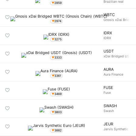
Brazilian real
2859
WBTC
Gnosis xDai Bridged
2974
IDRX
IDRX
3275
USDT
xDai Bridged USDT (
3333
AURA
Aura Finance
3361
FUSE
Fuse
3469
SWASH
Swash
3803
JEUR
Jarvis Synthetic Eur
3882