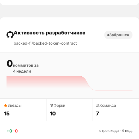
Активность разработчиков
Заброшен
backed-fi/backed-token-contract
0
коммитов за
4 недели
Звёзды
Форки
Команда
15
10
7
+0
−0
строк кода · 4 нед.