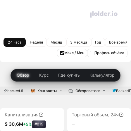
24 часа
Неделя
Месяц
3 Месяца
Год
Всё время
Макс / Мин
Профиль объёма
Обзор
Курс
Где купить
Калькулятор
backed.fi
Контракты
Обозреватели
BackedF
Капитализация
Торговый объем, 24ч
‒
$ 30,6M
+5%
#819