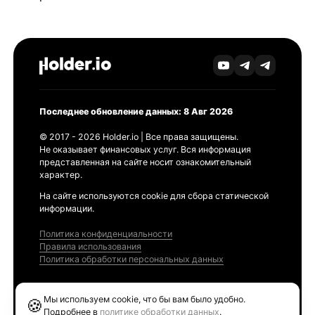
Последнее обновление данных: 8 Авг 2026
© 2017 - 2026 Holder.io | Все права защищены.
Не оказывает финансовых услуг. Вся информация
представленная на сайте носит ознакомительный
характер.
На сайте используются cookie для сбора статической
информации.
Политика конфиденциальности
Правила использования
Политика обработки персональных данных
Продукты
Мы используем cookie, что бы вам было удобно.
🍪
Ethereum GAS Tracker
Подробнее в
политике обработки данных
.