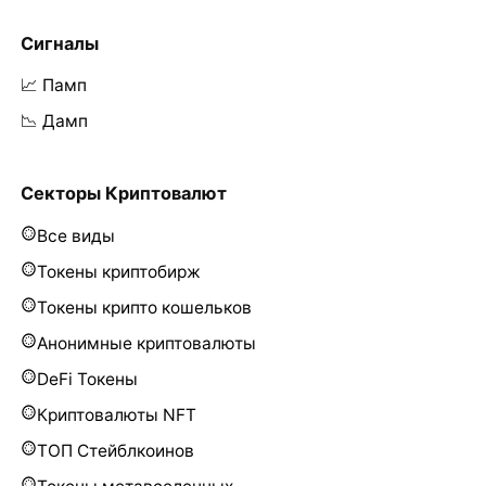
Сигналы
📈 Памп
📉 Дамп
Секторы Криптовалют
Все виды
Токены криптобирж
Токены крипто кошельков
Анонимные криптовалюты
DeFi Токены
Криптовалюты NFT
ТОП Стейблкоинов