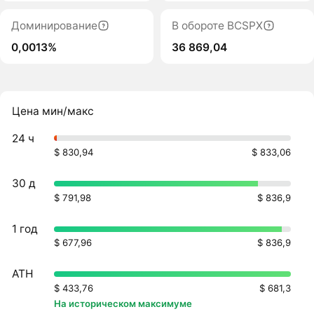
Доминирование
В обороте BCSPX
0,0013%
36 869,04
Цена мин/макс
24 ч
$ 830,94
$ 833,06
30 д
$ 791,98
$ 836,9
1 год
$ 677,96
$ 836,9
ATH
$ 433,76
$ 681,3
На историческом максимуме