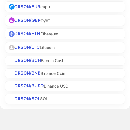
DRSON/EUR
евро
DRSON/GBP
Фунт
DRSON/ETH
Ethereum
DRSON/LTC
Litecoin
DRSON/BCH
Bitcoin Cash
DRSON/BNB
Binance Coin
DRSON/BUSD
Binance USD
DRSON/SOL
SOL