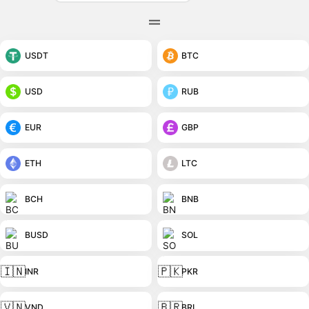
USDT
BTC
USD
RUB
EUR
GBP
ETH
LTC
BCH
BNB
BUSD
SOL
🇮🇳
🇵🇰
INR
PKR
🇻🇳
🇧🇷
VND
BRL