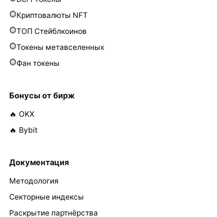
Криптовалюты NFT
ТОП Стейблкоинов
Токены метавселенных
Фан токены
Бонусы от бирж
🔥 OKX
🔥 Bybit
Документация
Методология
Секторные индексы
Раскрытие партнёрства