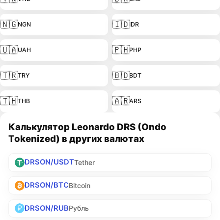
🇳🇬
🇮🇩
NGN
IDR
🇺🇦
🇵🇭
UAH
PHP
🇹🇷
🇧🇩
TRY
BDT
🇹🇭
🇦🇷
THB
ARS
Калькулятор Leonardo DRS (Ondo
Tokenized) в других валютах
DRSON/USDT
Tether
DRSON/BTC
Bitcoin
DRSON/RUB
Рубль