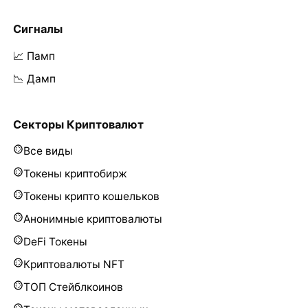
Сигналы
📈 Памп
📉 Дамп
Секторы Криптовалют
Все виды
Токены криптобирж
Токены крипто кошельков
Анонимные криптовалюты
DeFi Токены
Криптовалюты NFT
ТОП Стейблкоинов