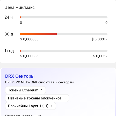
Цена мин/макс
24 ч
0
0
30 д
$ 0,000085
$ 0,00017
1 год
$ 0,000085
$ 0,0052
DRX Секторы
DREYERX NETWORK оноситстя к секторам:
Токены Ethereum
Нативные токены блокчейнов
Блокчейны Layer 1 (L1)
Показать остальные