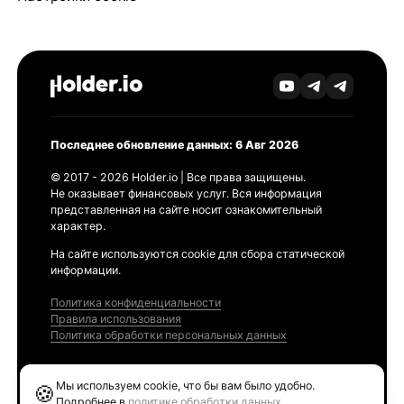
Последнее обновление данных: 6 Авг 2026
© 2017 - 2026 Holder.io | Все права защищены.
Не оказывает финансовых услуг. Вся информация
представленная на сайте носит ознакомительный
характер.
На сайте используются cookie для сбора статической
информации.
Политика конфиденциальности
Правила использования
Политика обработки персональных данных
Продукты
Мы используем cookie, что бы вам было удобно.
🍪
Ethereum GAS Tracker
Подробнее в
политике обработки данных
.