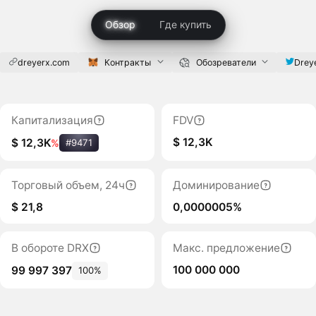
Обзор
Где купить
dreyerx.com
Контракты
Обозреватели
Drey
Капитализация
FDV
$ 12,3K
$ 12,3K
%
#9471
Торговый объем, 24ч
Доминирование
$ 21,8
0,0000005%
В обороте DRX
Макс. предложение
100 000 000
99 997 397
100%