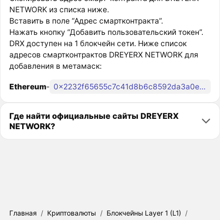
NETWORK из списка ниже.
Вставить в поле “Адрес смартконтракта”.
Нажать кнопку “Добавить пользовательский токен”.
DRX доступен на 1 блокчейн сети. Ниже список
адресов смартконтрактов DREYERX NETWORK для
добавления в метамаск:
Ethereum
-
0x2232f65655c7c41d8b6c8592da3a0e32586273ea
Где найти официальные сайты DREYERX
NETWORK?
Главная
/
Криптовалюты
/
Блокчейны Layer 1 (L1)
/