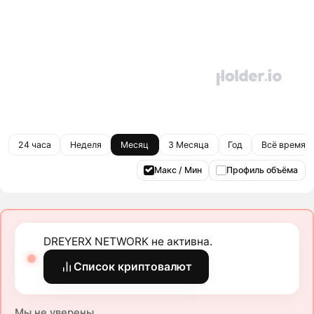
24 часа
Неделя
Месяц
3 Месяца
Год
Всё время
Макс / Мин
Профиль объёма
DREYERX NETWORK не активна.
Список криптовалют
Мы не уверены.