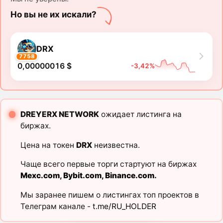
Но вы не их искали?
DRX
7758
0,00000016 $
-3,42%
DREYERX NETWORK
ожидает листинга на
биржах.
Цена на токен
DRX
неизвестна.
Чаще всего первые торги стартуют на биржах
Mexc.com
,
Bybit.com
,
Binance.com
.
Мы заранее пишем о листингах топ проектов в
Телеграм канале -
t.me/RU_HOLDER