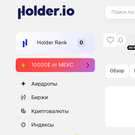
Поиск по
Holder Rank
#91
10000$ от MEXC
Обзор
Аирдропы
Биржи
Криптовалюты
Индексы