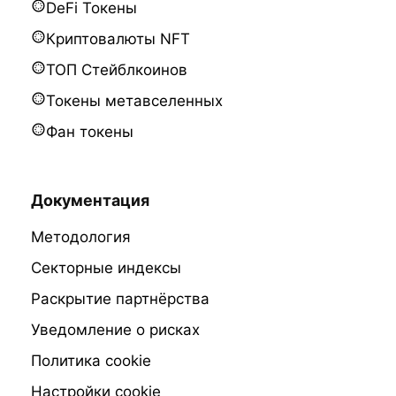
DeFi Токены
Криптовалюты NFT
ТОП Стейблкоинов
Токены метавселенных
Фан токены
Документация
Методология
Секторные индексы
Раскрытие партнёрства
Уведомление о рисках
Политика cookie
Настройки cookie