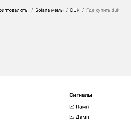
риптовалюты
/
Solana мемы
/
DUK
/
Где купить duk
Сигналы
📈 Памп
📉 Дамп