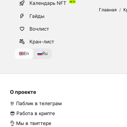
Календарь NFT
Главная
/
К
Гайды
Вочлист
Кран-лист
En
Ru
О проекте
🤘 Паблик в телеграм
😎 Работа в крипте
👌 Мы в твиттере