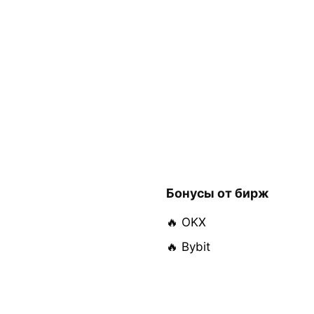
Бонусы от бирж
🔥 OKX
🔥 Bybit