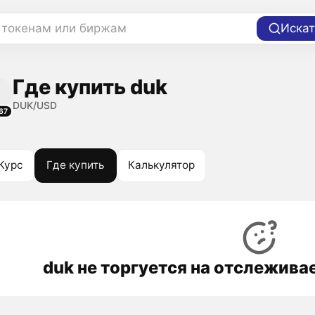
 токенам или биржам
Искат
Где купить duk
DUK/USD
67
Курс
Где купить
Калькулятор
duk не торгуется на отслежив