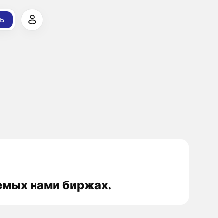
ь
аемых нами биржах.