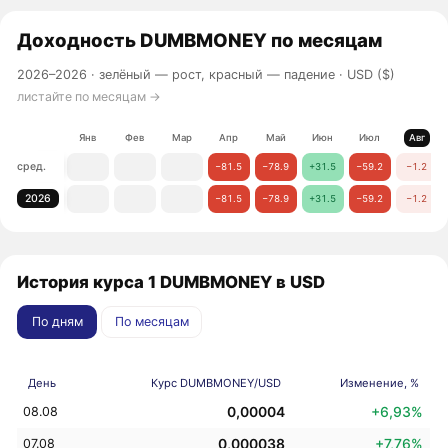
Доходность
DUMBMONEY
по месяцам
2026–2026 ·
зелёный — рост, красный — падение
· USD ($)
листайте по месяцам →
Янв
Фев
Мар
Апр
Май
Июн
Июл
Авг
сред.
−81.5
−78.9
+31.5
−59.2
−1.2
2026
−81.5
−78.9
+31.5
−59.2
−1.2
История курса 1 DUMBMONEY в USD
По дням
По месяцам
День
Курс DUMBMONEY/USD
Изменение, %
0,00004
+6,93%
08.08
0,000038
+7,76%
07.08