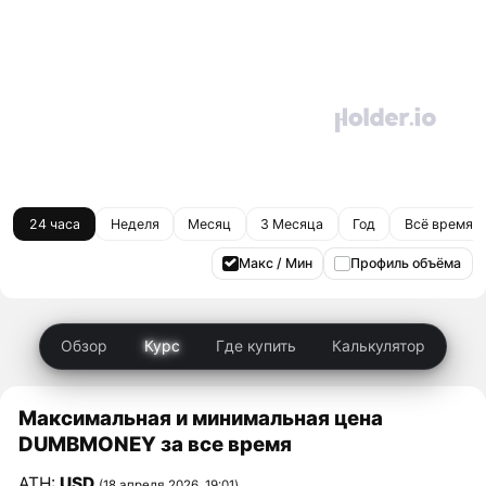
24 часа
Неделя
Месяц
3 Месяца
Год
Всё время
Макс / Мин
Профиль объёма
Обзор
Курс
Где купить
Калькулятор
Максимальная и минимальная цена
DUMBMONEY за все время
ATH:
USD
(18 апреля 2026, 19:01)