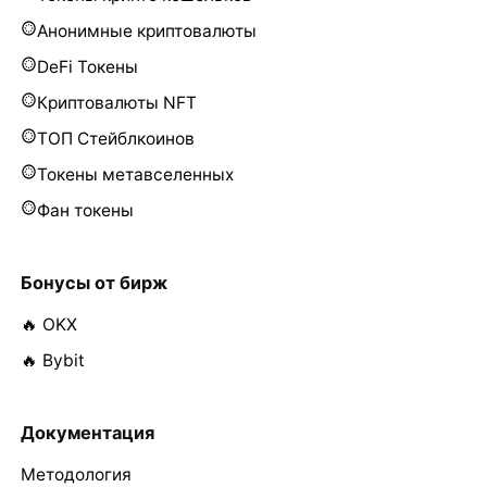
Анонимные криптовалюты
DeFi Токены
Криптовалюты NFT
ТОП Стейблкоинов
Токены метавселенных
Фан токены
Бонусы от бирж
🔥 OKX
🔥 Bybit
Документация
Методология