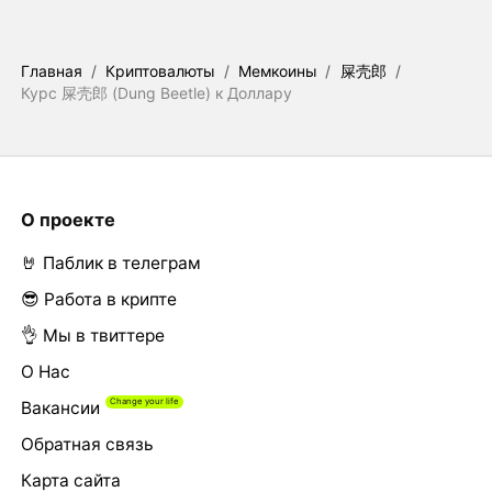
Главная
/
Криптовалюты
/
Мемкоины
/
屎壳郎
/
Курс 屎壳郎 (Dung Beetle) к Доллару
О проекте
🤘 Паблик в телеграм
😎 Работа в крипте
👌 Мы в твиттере
О Нас
Вакансии
Обратная связь
Карта сайта