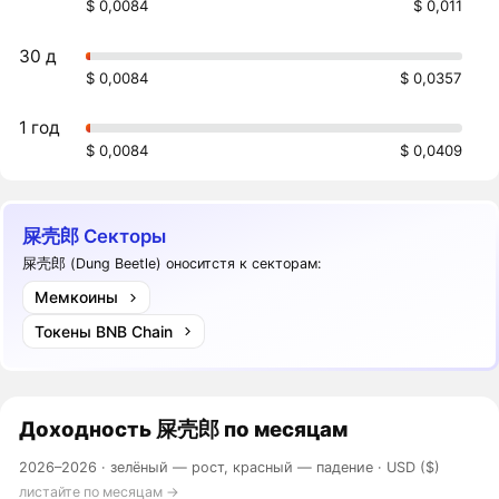
$ 0,0084
$ 0,011
30 д
$ 0,0084
$ 0,0357
1 год
$ 0,0084
$ 0,0409
屎壳郎 Секторы
屎壳郎 (Dung Beetle) оноситстя к секторам:
Мемкоины
Токены BNB Chain
Доходность
屎壳郎
по месяцам
2026–2026 ·
зелёный — рост, красный — падение
· USD ($)
листайте по месяцам →