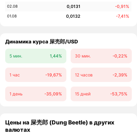
0,0131
-0,91%
02.08
0,0132
-7,41%
01.08
Динамика курса 屎壳郎/USD
5 мин.
1,44%
30 мин.
-0,22%
1 час
-19,67%
12 часов
-2,39%
1 день
-35,09%
15 дней
-53,75%
Цены на 屎壳郎 (Dung Beetle) в других
валютах