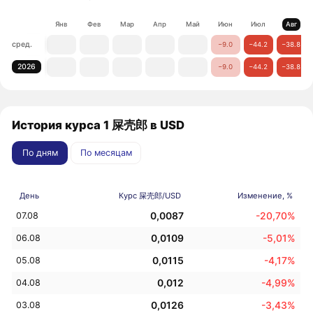
Янв
Фев
Мар
Апр
Май
Июн
Июл
Авг
сред.
−9.0
−44.2
−38.8
2026
−9.0
−44.2
−38.8
История курса 1 屎壳郎 в USD
По дням
По месяцам
День
Курс 屎壳郎/USD
Изменение, %
0,0087
-20,70%
07.08
0,0109
-5,01%
06.08
0,0115
-4,17%
05.08
0,012
-4,99%
04.08
0,0126
-3,43%
03.08