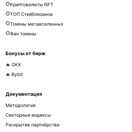
Криптовалюты NFT
ТОП Стейблкоинов
Токены метавселенных
Фан токены
Бонусы от бирж
🔥 OKX
🔥 Bybit
Документация
Методология
Секторные индексы
Раскрытие партнёрства