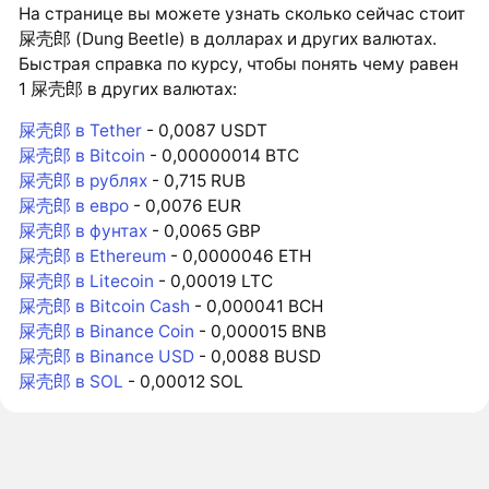
На странице вы можете узнать сколько сейчас стоит
屎壳郎 (Dung Beetle) в долларах и других валютах.
Быстрая справка по курсу, чтобы понять чему равен
1 屎壳郎 в других валютах:
屎壳郎 в Tether
- 0,0087 USDT
屎壳郎 в Bitcoin
- 0,00000014 BTC
屎壳郎 в рублях
- 0,715 RUB
屎壳郎 в евро
- 0,0076 EUR
屎壳郎 в фунтах
- 0,0065 GBP
屎壳郎 в Ethereum
- 0,0000046 ETH
屎壳郎 в Litecoin
- 0,00019 LTC
屎壳郎 в Bitcoin Cash
- 0,000041 BCH
屎壳郎 в Binance Coin
- 0,000015 BNB
屎壳郎 в Binance USD
- 0,0088 BUSD
屎壳郎 в SOL
- 0,00012 SOL