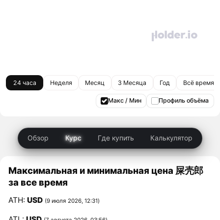
24 часа
Неделя
Месяц
3 Месяца
Год
Всё время
Макс / Мин
Профиль объёма
Обзор
Курс
Где купить
Калькулятор
Максимальная и минимальная цена 屎壳郎
за все время
ATH:
USD
(9 июля 2026, 12:31)
ATL:
USD
(7 августа 2026, 03:56)