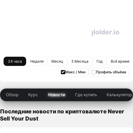
24 часа
Неделя
Месяц
3 Месяца
Год
Всё время
Макс / Мин
Профиль объёма
Обзор
Курс
Новости
Где купить
Калькулятор
Последние новости по криптовалюте Never
Sell Your Dust