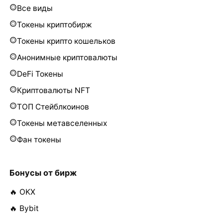
Все виды
Токены криптобирж
Токены крипто кошельков
Анонимные криптовалюты
DeFi Токены
Криптовалюты NFT
ТОП Стейблкоинов
Токены метавселенных
Фан токены
Бонусы от бирж
🔥 OKX
🔥 Bybit