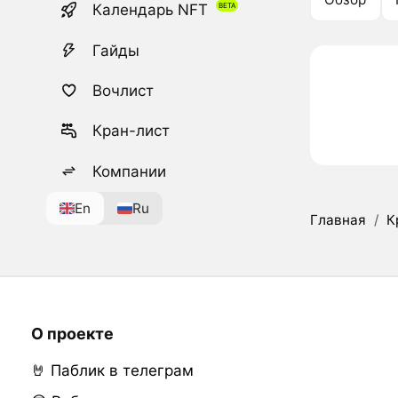
Календарь NFT
Гайды
Вочлист
Кран-лист
Компании
En
Ru
Главная
/
К
О проекте
🤘 Паблик в телеграм