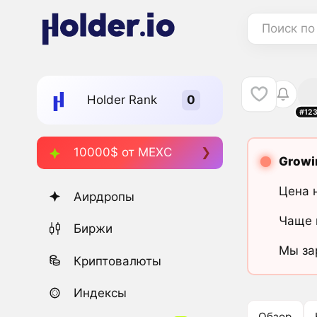
Поиск по
Holder Rank
#12
10000$ от MEXC
Growi
Цена 
Аирдропы
Чаще 
Биржи
Мы за
Криптовалюты
Индексы
Обзор