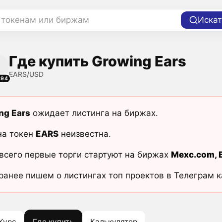
 токенам или биржам
Искат
Где купить Growing Ears
EARS/USD
394
ng Ears
ожидает листинга на биржах.
на токен
EARS
неизвестна.
всего первые торги стартуют на биржах
Mexc.com
,
ранее пишем о листингах топ проектов в Телеграм 
Курс
Где купить
Калькулятор