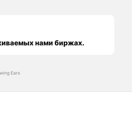
еживаемых нами биржах.
wing Ears