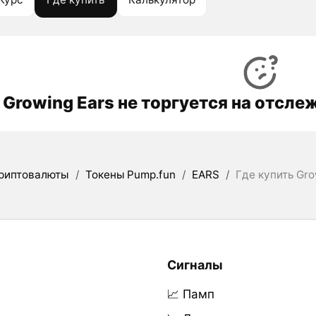
Growing Ears не торгуется на отсл
риптовалюты
/
Токены Pump.fun
/
EARS
/
Где купить Gro
Сигналы
📈 Памп