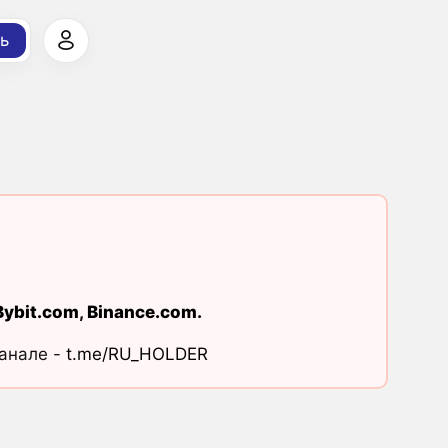
ь
Bybit.com
,
Binance.com
.
канале -
t.me/RU_HOLDER