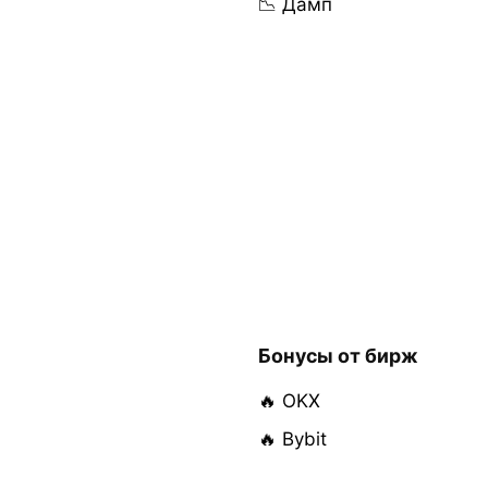
📉 Дамп
Бонусы от бирж
🔥 OKX
🔥 Bybit