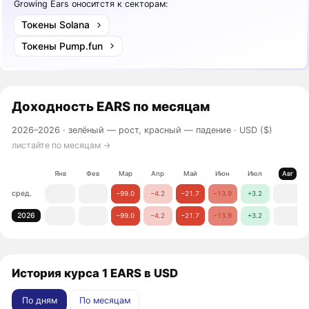
Growing Ears оноситстя к секторам:
Токены Solana
Токены Pump.fun
Доходность
EARS
по месяцам
2026–2026 ·
зелёный — рост, красный — падение
· USD ($)
листайте по месяцам →
Янв
Фев
Мар
Апр
Май
Июн
Июл
Авг
сред.
−99.0
−4.2
−21.7
−13.9
+3.2
2026
−99.0
−4.2
−21.7
−13.9
+3.2
История курса 1 EARS в USD
По дням
По месяцам