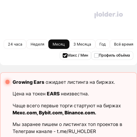
24 часа
Неделя
Месяц
3 Месяца
Год
Всё время
Макс / Мин
Профиль объёма
Growing Ears
ожидает листинга на биржах.
Цена на токен
EARS
неизвестна.
Чаще всего первые торги стартуют на биржах
Mexc.com
,
Bybit.com
,
Binance.com
.
Мы заранее пишем о листингах топ проектов в
Телеграм канале -
t.me/RU_HOLDER