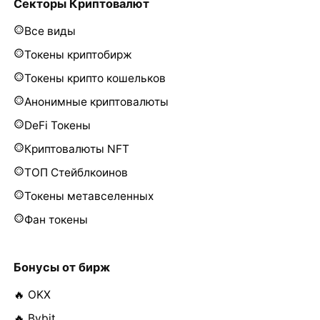
Секторы Криптовалют
Все виды
Токены криптобирж
Токены крипто кошельков
Анонимные криптовалюты
DeFi Токены
Криптовалюты NFT
ТОП Стейблкоинов
Токены метавселенных
Фан токены
Бонусы от бирж
🔥 OKX
🔥 Bybit