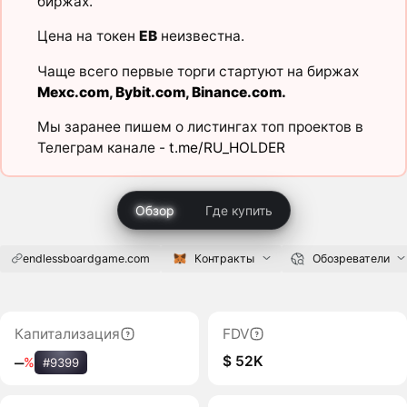
биржах.
Цена на токен
EB
неизвестна.
Чаще всего первые торги стартуют на биржах
Mexc.com
,
Bybit.com
,
Binance.com
.
Мы заранее пишем о листингах топ проектов в
Телеграм канале -
t.me/RU_HOLDER
Обзор
Где купить
endlessboardgame.com
Контракты
Обозреватели
Капитализация
FDV
$ 52K
‒
%
#9399