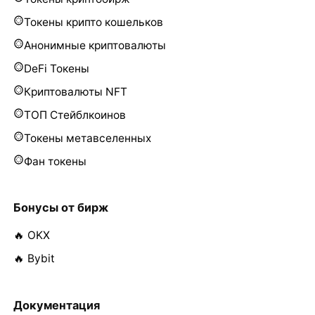
Токены крипто кошельков
Анонимные криптовалюты
DeFi Токены
Криптовалюты NFT
ТОП Стейблкоинов
Токены метавселенных
Фан токены
Бонусы от бирж
🔥 OKX
🔥 Bybit
Документация