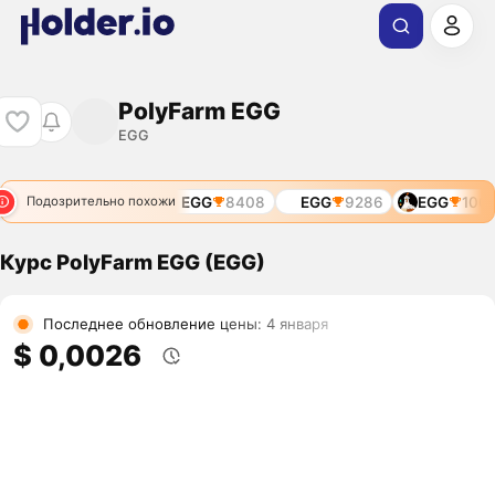
PolyFarm EGG
EGG
00
EGG
7798
EGG
8408
EGG
9286
EGG
1003
Подозрительно похожи
Курс PolyFarm EGG (EGG)
Последнее обновление цены: 4 января
$ 0,0026