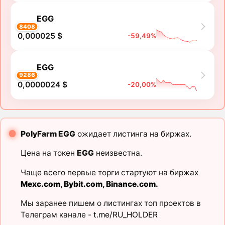
EGG
8408
0,000025 $
-59,49%
EGG
9286
0,0000024 $
-20,00%
PolyFarm EGG
ожидает листинга на биржах.
Цена на токен
EGG
неизвестна.
Чаще всего первые торги стартуют на биржах
Mexc.com
,
Bybit.com
,
Binance.com
.
Мы заранее пишем о листингах топ проектов в
Телеграм канале -
t.me/RU_HOLDER