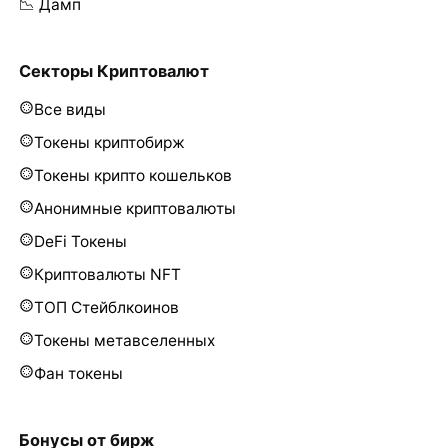
📉 Дамп
Секторы Криптовалют
Все виды
Токены криптобирж
Токены крипто кошельков
Анонимные криптовалюты
DeFi Токены
Криптовалюты NFT
ТОП Стейблкоинов
Токены метавселенных
Фан токены
Бонусы от бирж