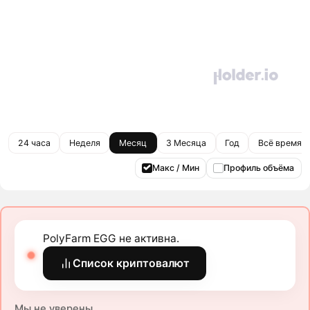
24 часа
Неделя
Месяц
3 Месяца
Год
Всё время
Макс / Мин
Профиль объёма
PolyFarm EGG не активна.
Список криптовалют
Мы не уверены.