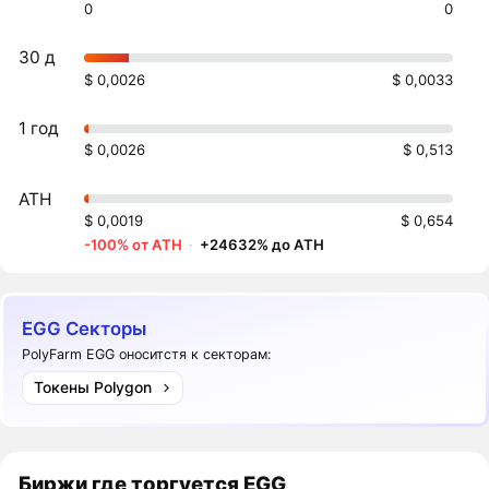
0
0
30 д
$ 0,0026
$ 0,0033
1 год
$ 0,0026
$ 0,513
ATH
$ 0,0019
$ 0,654
-100% от ATH
·
+24632% до ATH
EGG Секторы
PolyFarm EGG оноситстя к секторам:
Токены Polygon
Биржи где торгуется EGG