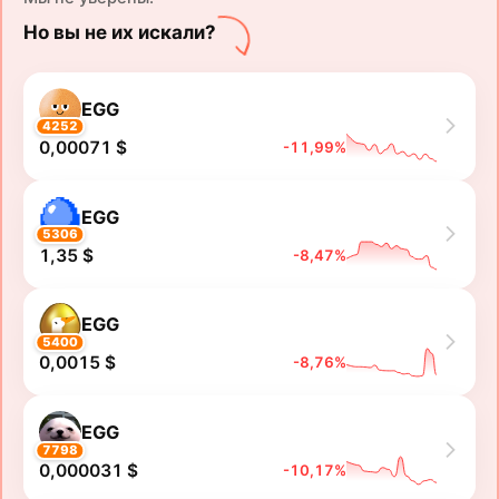
Но вы не их искали?
EGG
4252
0,00071 $
-11,99%
EGG
5306
1,35 $
-8,47%
EGG
5400
0,0015 $
-8,76%
EGG
7798
0,000031 $
-10,17%