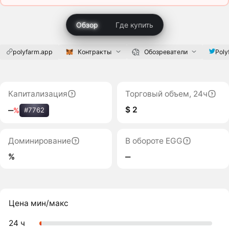
Обзор
Где купить
polyfarm.app
Контракты
Обозреватели
Poly
Капитализация
Торговый объем, 24ч
$ 2
‒
%
#7762
Доминирование
В обороте EGG
%
‒
Цена мин/макс
24 ч