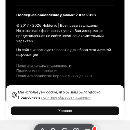
Последнее обновление данных: 7 Авг 2026
© 2017 - 2026 Holder.io | Все права защищены.
Не оказывает финансовых услуг. Вся информация
представленная на сайте носит ознакомительный
характер.
На сайте используются cookie для сбора статической
информации.
Политика конфиденциальности
Правила использования
Политика обработки персональных данных
Продукты
Мы используем cookie, что бы вам было удобно.
🍪
Ethereum GAS Tracker
Подробнее в
политике обработки данных
.
Хорошо