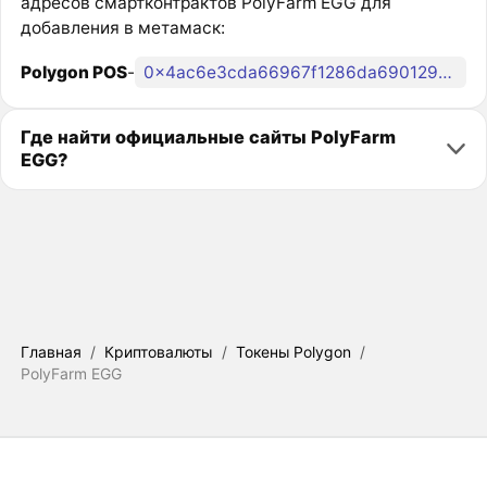
адресов смартконтрактов PolyFarm EGG для
добавления в метамаск:
Polygon POS
-
0x4ac6e3cda66967f1286da690129a33638f9e7088
Где найти официальные сайты PolyFarm
EGG?
Главная
/
Криптовалюты
/
Токены Polygon
/
PolyFarm EGG