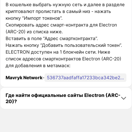
В кошельке выбрать нужную сеть и далее в разделе
криптовалют пролистать в самый низ - нажать
кнопку “Импорт токенов”.
Скопировать адрес смарт-контракта для Electron
(ARC-20) из списка ниже.
Вставить в поле “Адрес смартконтракта”.
Нажать кнопку “Добавить пользовательский токен”.
ELECTRON доступен на 1 блокчейн сети. Ниже
список адресов смартконтрактов Electron (ARC-20)
для добавления в метамаск:
Mavryk Network
-
536737aadfaffa17233bca342be2571e14916f6a29003ff4766d515283e68e90i0
Где найти официальные сайты Electron (ARC-
20)?