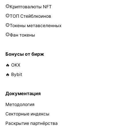
Криптовалюты NFT
ТОП Стейблкоинов
Токены метавселенных
Фан токены
Бонусы от бирж
🔥 OKX
🔥 Bybit
Документация
Методология
Секторные индексы
Раскрытие партнёрства