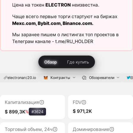
Цена на токен
ELECTRON
неизвестна.
Чаще всего первые торги стартуют на биржах
Mexc.com
,
Bybit.com
,
Binance.com
.
Мы заранее пишем о листингах топ проектов в
Телеграм канале -
t.me/RU_HOLDER
Обзор
Где купить
electronarc20.io
Контракты
Обозреватели
E
Капитализация
FDV
$ 971,2K
$ 899,3K
%
#3624
Торговый объем, 24ч
Доминирование