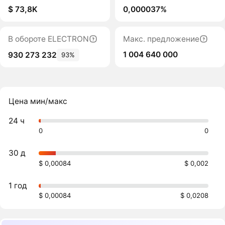
$ 73,8K
0,000037%
В обороте ELECTRON
Макс. предложение
1 004 640 000
930 273 232
93%
Цена мин/макс
24 ч
0
0
30 д
$ 0,00084
$ 0,002
1 год
$ 0,00084
$ 0,0208