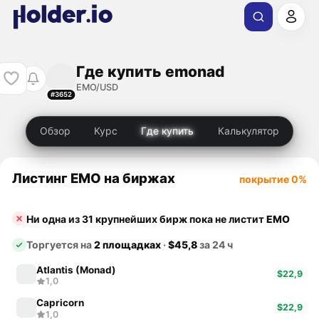
Где купить emonad
EMO/USD
#3652
Обзор
Курс
Где купить
Калькулятор
Листинг EMO на биржах
покрытие 0%
Ни одна из 31 крупнейших бирж пока не листит
EMO
Торгуется на
2 площадках
·
$45,8
за 24 ч
Atlantis (Monad)
$22,9
1,0
Capricorn
$22,9
1,0