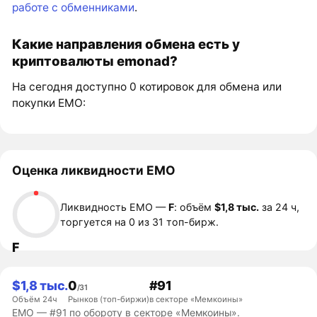
работе с обменниками
.
Какие направления обмена есть у
криптовалюты emonad?
На сегодня доступно 0 котировок для обмена или
покупки EMO:
Оценка ликвидности EMO
Ликвидность EMO —
F
: объём
$1,8 тыс.
за 24 ч,
торгуется на 0 из 31 топ-бирж.
F
$1,8 тыс.
0
#91
/31
Объём 24ч
Рынков (топ-биржи)
в секторе «Мемкоины»
EMO — #91 по обороту в секторе «Мемкоины».