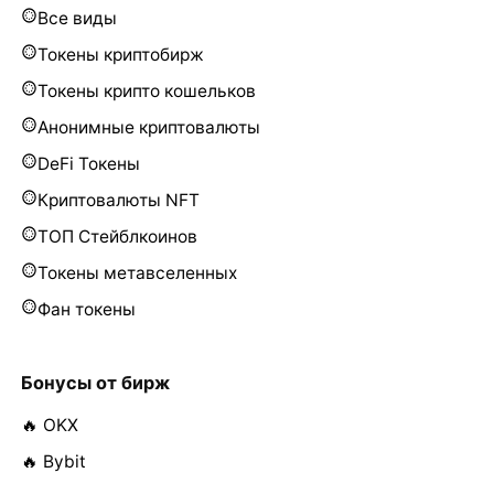
Все виды
Токены криптобирж
Токены крипто кошельков
Анонимные криптовалюты
DeFi Токены
Криптовалюты NFT
ТОП Стейблкоинов
Токены метавселенных
Фан токены
Бонусы от бирж
🔥 OKX
🔥 Bybit