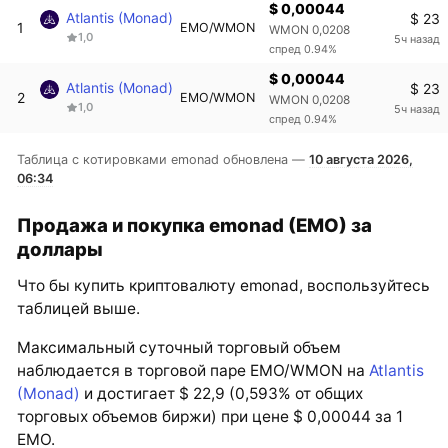
$ 0,00044
Atlantis (Monad)
$ 23
1
EMO/WMON
WMON 0,0208
1,0
5ч назад
спред 0.94%
$ 0,00044
Atlantis (Monad)
$ 23
2
EMO/WMON
WMON 0,0208
1,0
5ч назад
спред 0.94%
Таблица с котировками emonad обновлена —
10 августа 2026,
06:34
Продажа и покупка emonad (EMO) за
доллары
Что бы купить криптовалюту emonad, воспользуйтесь
таблицей выше.
Максимальный суточный торговый объем
наблюдается в торговой паре EMO/WMON на
Atlantis
(Monad)
и достигает $ 22,9 (0,593% от общих
торговых объемов биржи) при цене $ 0,00044 за 1
EMO.