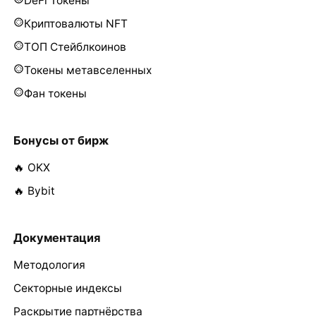
DeFi Токены
Криптовалюты NFT
ТОП Стейблкоинов
Токены метавселенных
Фан токены
Бонусы от бирж
🔥 OKX
🔥 Bybit
Документация
Методология
Секторные индексы
Раскрытие партнёрства