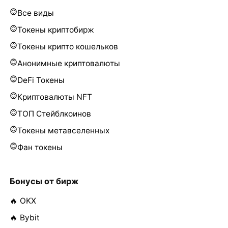
Все виды
Токены криптобирж
Токены крипто кошельков
Анонимные криптовалюты
DeFi Токены
Криптовалюты NFT
ТОП Стейблкоинов
Токены метавселенных
Фан токены
Бонусы от бирж
🔥 OKX
🔥 Bybit