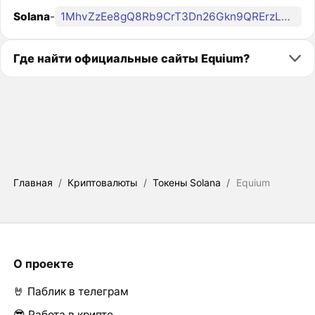
Solana
-
1MhvZzEe8gQ8Rb9CrT3Dn26Gkn9QRErzLMGkkTwveqm
Где найти официальные сайты Equium?
Главная
/
Криптовалюты
/
Токены Solana
/
Equium
О проекте
🤘 Паблик в телеграм
😎 Работа в крипте