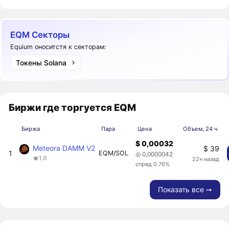
EQM Секторы
Equium оноситстя к секторам:
Токены Solana
Биржи где торгуется EQM
Биржа
Пара
Цена
Объем, 24 ч
$ 0,00032
Meteora DAMM V2
$ 39
1
EQM/SOL
◎ 0,0000042
1,0
22ч назад
спред 0.76%
Показать все ➙