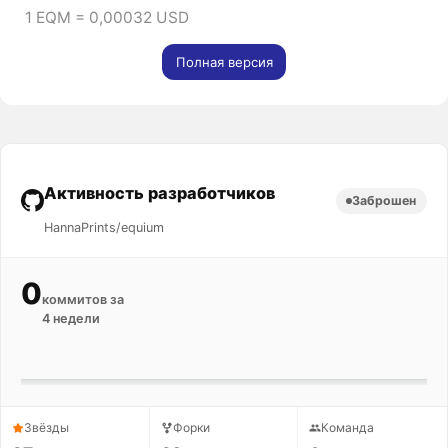
1 EQM = 0,00032 USD
Полная версия
Активность разработчиков
Заброшен
HannaPrints/equium
0
коммитов за
4 недели
Звёзды
Форки
Команда