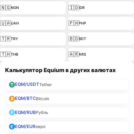
🇳🇬
🇮🇩
NGN
IDR
🇺🇦
🇵🇭
UAH
PHP
🇹🇷
🇧🇩
TRY
BDT
🇹🇭
🇦🇷
THB
ARS
Калькулятор Equium в других валютах
EQM/USDT
Tether
EQM/BTC
Bitcoin
EQM/RUB
Рубль
EQM/EUR
евро