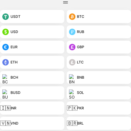
USDT
BTC
USD
RUB
EUR
GBP
ETH
LTC
BCH
BNB
BUSD
SOL
🇮🇳
🇵🇰
INR
PKR
🇻🇳
🇧🇷
VND
BRL