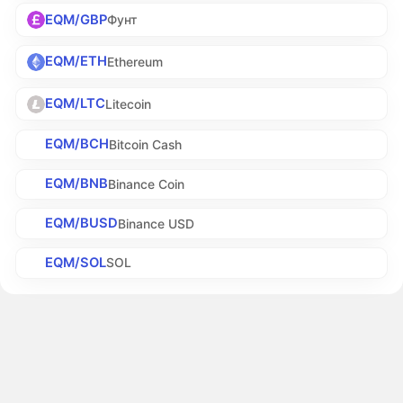
EQM/GBP
Фунт
EQM/ETH
Ethereum
EQM/LTC
Litecoin
EQM/BCH
Bitcoin Cash
EQM/BNB
Binance Coin
EQM/BUSD
Binance USD
EQM/SOL
SOL