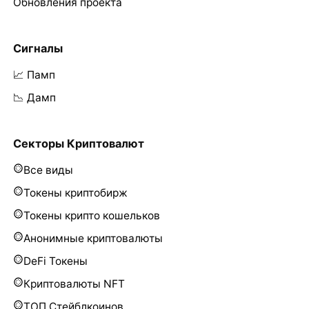
Обновления проекта
Сигналы
📈 Памп
📉 Дамп
Секторы Криптовалют
Все виды
Токены криптобирж
Токены крипто кошельков
Анонимные криптовалюты
DeFi Токены
Криптовалюты NFT
ТОП Стейблкоинов