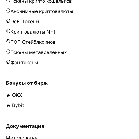
Токены крипто кошельков
Анонимные криптовалюты
DeFi Токены
Криптовалюты NFT
ТОП Стейблкоинов
Токены метавселенных
Фан токены
Бонусы от бирж
🔥 OKX
🔥 Bybit
Документация
Методология