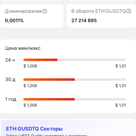
Доминирование
В обороте ETH:GUSDTQ
0,0011%
27 214 895
Цена мин/макс
24 ч
$ 1,008
$ 1,01
30 д
$ 1,006
$ 1,01
1 год
$ 1,006
$ 1,01
ETH:GUSDTQ Секторы
Galaxy USDT Quality оноситстя к секторам: