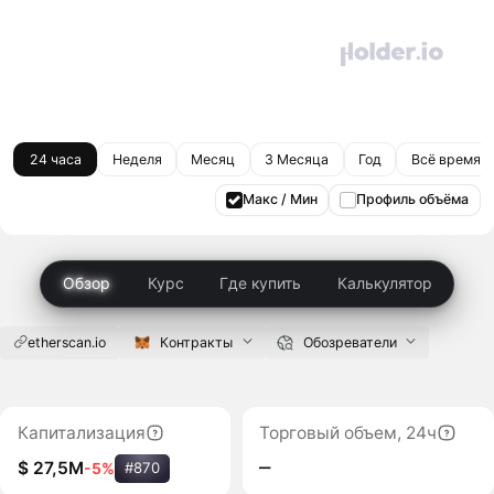
24 часа
Неделя
Месяц
3 Месяца
Год
Всё время
Макс / Мин
Профиль объёма
Обзор
Курс
Где купить
Калькулятор
etherscan.io
Контракты
Обозреватели
Капитализация
Торговый объем, 24ч
‒
$ 27,5M
-5%
#870