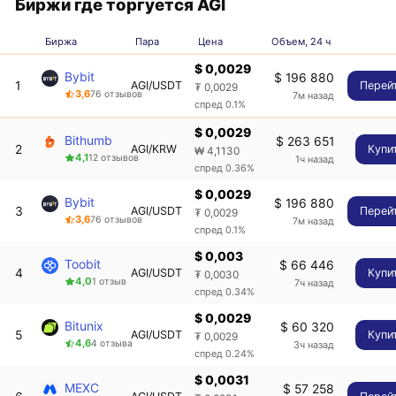
Биржи где торгуется AGI
Биржа
Пара
Цена
Объем, 24 ч
$ 0,0029
Bybit
$ 196 880
1
AGI/USDT
Перей
₮ 0,0029
3,6
76 отзывов
7м назад
спред 0.1%
$ 0,0029
Bithumb
$ 263 651
2
AGI/KRW
Купи
₩ 4,1130
4,1
12 отзывов
1ч назад
спред 0.36%
$ 0,0029
Bybit
$ 196 880
3
AGI/USDT
Перей
₮ 0,0029
3,6
76 отзывов
7м назад
спред 0.1%
$ 0,003
Toobit
$ 66 446
4
AGI/USDT
Купи
₮ 0,0030
4,0
1 отзыв
7ч назад
спред 0.34%
$ 0,0029
Bitunix
$ 60 320
5
AGI/USDT
Купи
₮ 0,0029
4,6
4 отзыва
3ч назад
спред 0.24%
$ 0,0031
MEXC
$ 57 258