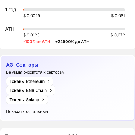
1 год
$ 0,0029
$ 0,061
ATH
$ 0,0123
$ 0,672
-100% от ATH
·
+22900% до ATH
AGI Секторы
Delysium оноситстя к секторам:
Токены Ethereum
Токены BNB Chain
Токены Solana
Показать остальные