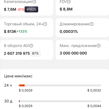
Капитализация
FDV
$ 8,8M
$ 7,6M
-31%
#1625
Торговый объем, 24ч
Доминирование
$ 813K
0,00031%
+133%
В обороте AGI
Макс. предложение
3 000 000 000
2 607 319 975
87%
Цена мин/макс
24 ч
$ 0,0029
$ 0,0032
30 д
$ 0,0029
$ 0,0044