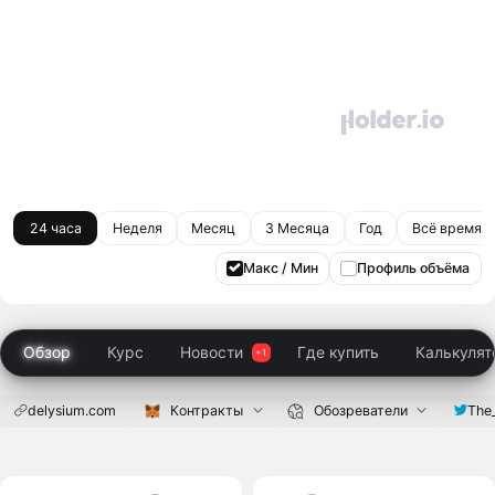
24 часа
Неделя
Месяц
3 Месяца
Год
Всё время
Макс / Мин
Профиль объёма
Обзор
Курс
Новости
Где купить
Калькулят
delysium.com
Контракты
Обозреватели
The