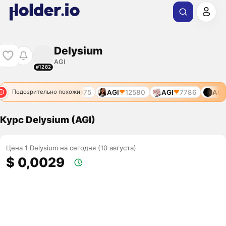
Delysium
AGI
#1282
AGI
11285
AGI
11975
AGI
12580
AGI
7786
AGI
Подозрительно похожи
Курс Delysium (AGI)
Цена 1 Delysium на сегодня (10 августа)
$ 0,0029