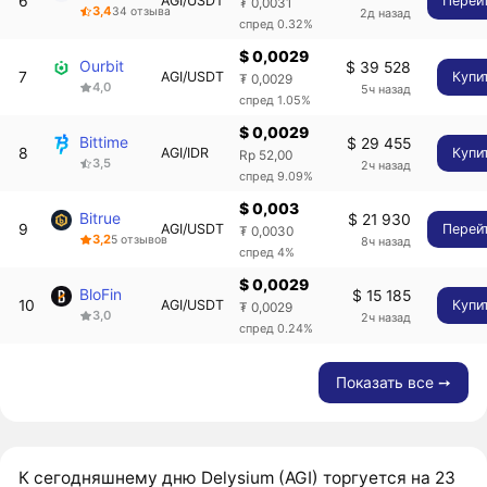
6
AGI/USDT
Перей
₮ 0,0031
3,4
34 отзыва
2д назад
спред 0.32%
$ 0,0029
Ourbit
$ 39 528
7
AGI/USDT
Купи
₮ 0,0029
4,0
5ч назад
спред 1.05%
$ 0,0029
Bittime
$ 29 455
8
AGI/IDR
Купи
Rp 52,00
3,5
2ч назад
спред 9.09%
$ 0,003
Bitrue
$ 21 930
9
AGI/USDT
Перей
₮ 0,0030
3,2
5 отзывов
8ч назад
спред 4%
$ 0,0029
BloFin
$ 15 185
10
AGI/USDT
Купи
₮ 0,0029
3,0
2ч назад
спред 0.24%
Показать все ➙
К сегодняшнему дню Delysium (AGI) торгуется на 23