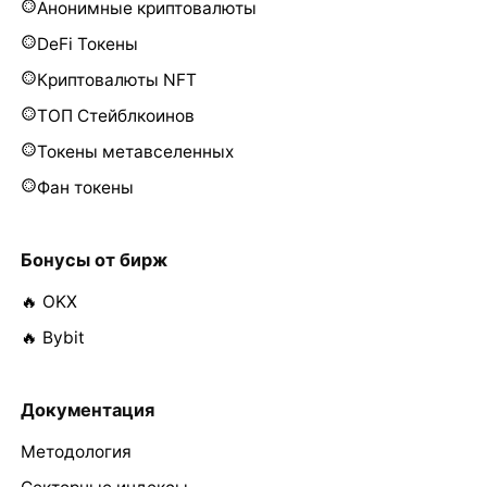
Анонимные криптовалюты
DeFi Токены
Криптовалюты NFT
ТОП Стейблкоинов
Токены метавселенных
Фан токены
Бонусы от бирж
🔥 OKX
🔥 Bybit
Документация
Методология