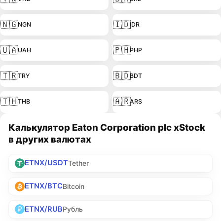
🇳🇬
🇮🇩
NGN
IDR
🇺🇦
🇵🇭
UAH
PHP
🇹🇷
🇧🇩
TRY
BDT
🇹🇭
🇦🇷
THB
ARS
Калькулятор Eaton Corporation plc xStock
в других валютах
ETNX/USDT
Tether
ETNX/BTC
Bitcoin
ETNX/RUB
Рубль