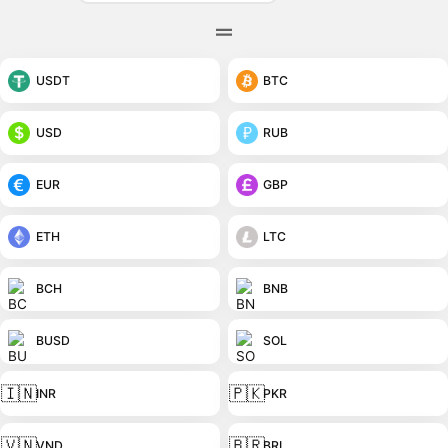
USDT
BTC
USD
RUB
EUR
GBP
ETH
LTC
BCH
BNB
BUSD
SOL
🇮🇳
🇵🇰
INR
PKR
🇻🇳
🇧🇷
VND
BRL