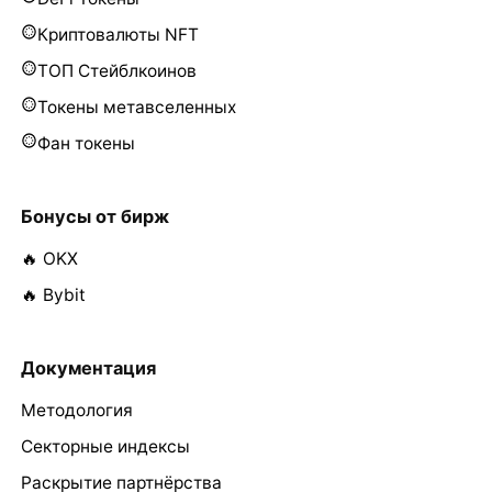
Криптовалюты NFT
ТОП Стейблкоинов
Токены метавселенных
Фан токены
Бонусы от бирж
🔥 OKX
🔥 Bybit
Документация
Методология
Секторные индексы
Раскрытие партнёрства