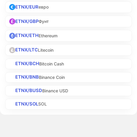
ETNX/EUR
евро
ETNX/GBP
Фунт
ETNX/ETH
Ethereum
ETNX/LTC
Litecoin
ETNX/BCH
Bitcoin Cash
ETNX/BNB
Binance Coin
ETNX/BUSD
Binance USD
ETNX/SOL
SOL