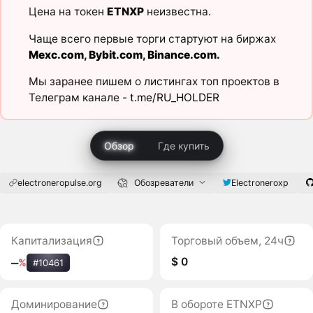
Цена на токен
ETNXP
неизвестна.
Чаще всего первые торги стартуют на биржах
Mexc.com
,
Bybit.com
,
Binance.com
.
Мы заранее пишем о листингах топ проектов в
Телеграм канале -
t.me/RU_HOLDER
Обзор
Где купить
electroneropulse.org
Обозреватели
Electroneroxp
Капитализация
Торговый объем, 24ч
$ 0
‒
%
#10461
Доминирование
В обороте ETNXP