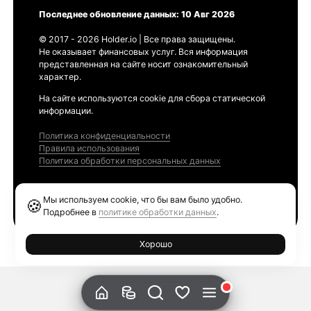
Последнее обновление данных: 10 Авг 2026
© 2017 - 2026 Holder.io | Все права защищены.
Не оказывает финансовых услуг. Вся информация
представленная на сайте носит ознакомительный
характер.
На сайте используются cookie для сбора статической
информации.
Политика конфиденциальности
Правила использования
Политика обработки персональных данных
Продукты
Мы используем cookie, что бы вам было удобно.
🍪
Ethereum GAS Tracker
Подробнее в
политике обработки данных
.
Хорошо