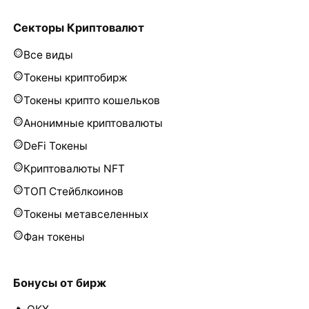
Секторы Криптовалют
Все виды
Токены криптобирж
Токены крипто кошельков
Анонимные криптовалюты
DeFi Токены
Криптовалюты NFT
ТОП Стейблкоинов
Токены метавселенных
Фан токены
Бонусы от бирж