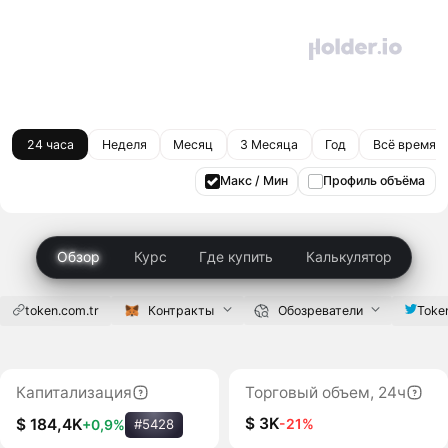
24 часа
Неделя
Месяц
3 Месяца
Год
Всё время
Макс / Мин
Профиль объёма
Обзор
Курс
Где купить
Калькулятор
token.com.tr
Контракты
Обозреватели
Toke
Капитализация
Торговый объем, 24ч
$ 3K
-21%
$ 184,4K
+0,9%
#5428