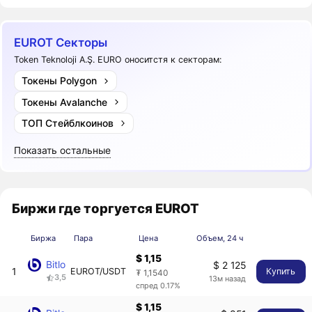
EUROT Секторы
Token Teknoloji A.Ş. EURO оноситстя к секторам:
Токены Polygon
Токены Avalanche
ТОП Стейблкоинов
Показать остальные
Биржи где торгуется EUROT
Биржа
Пара
Цена
Объем, 24 ч
$ 1,15
Bitlo
$ 2 125
1
EUROT/USDT
Купить
₮ 1,1540
3,5
13м назад
спред 0.17%
$ 1,15