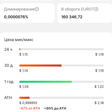
Доминирование
В обороте EUROT
0,0000076%
160 346,72
Цена мин/макс
24 ч
$ 1,15
$ 1,16
30 д
$ 1,14
$ 1,16
1 год
$ 1,04
$ 1,22
ATH
$ 0,999955
$ 2,18
-47% от ATH
·
+90% до ATH