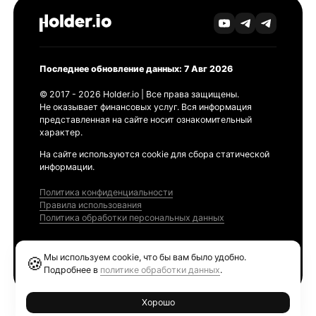
Последнее обновление данных: 7 Авг 2026
© 2017 - 2026 Holder.io | Все права защищены.
Не оказывает финансовых услуг. Вся информация
представленная на сайте носит ознакомительный
характер.
На сайте используются cookie для сбора статической
информации.
Политика конфиденциальности
Правила использования
Политика обработки персональных данных
Продукты
Мы используем cookie, что бы вам было удобно.
🍪
Ethereum GAS Tracker
Подробнее в
политике обработки данных
.
Хорошо