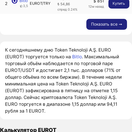
Bitlo
$ 851
2
EUROT/TRY
Купить
₺ 54,86
3,5
12м назад
спред 0.24%
Показать все ➙
К сегодняшнему дню Token Teknoloji A.Ş. EURO
(EUROT) торгуется только на
Bitlo
. Максимальный
торговый объём наблюдается по торговой паре
EUROT/USDT и достигает 2,1 тыс. долларов (71% от
общего объёма по всем биржам). В течение недели
минимальная цена на Token Teknoloji A.Ş. EURO
(EUROT) зафиксирована в пятницу на отметке 1,15
доллар. Сейчас криптовалюта Token Teknoloji A.Ş.
EURO торгуется в диапазоне 1,15 доллар или 94,11
рубля за 1 EUROT.
Калькулятор EUROT