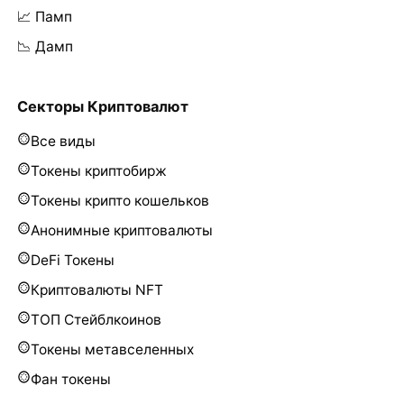
📈 Памп
📉 Дамп
Секторы Криптовалют
Все виды
Токены криптобирж
Токены крипто кошельков
Анонимные криптовалюты
DeFi Токены
Криптовалюты NFT
ТОП Стейблкоинов
Токены метавселенных
Фан токены