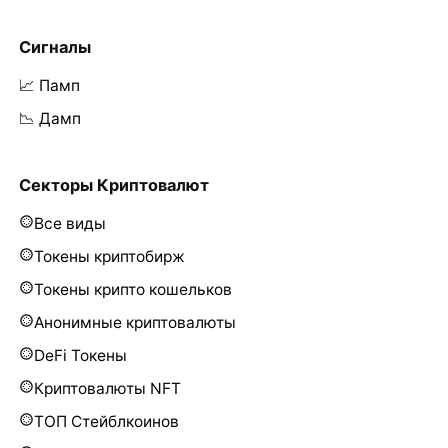
Сигналы
📈 Памп
📉 Дамп
Секторы Криптовалют
Все виды
Токены криптобирж
Токены крипто кошельков
Анонимные криптовалюты
DeFi Токены
Криптовалюты NFT
ТОП Стейблкоинов