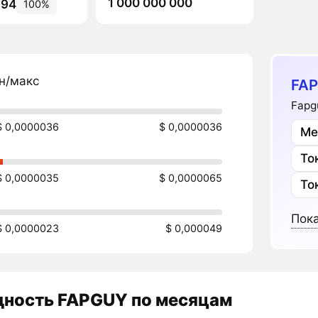
1 000 000 000
794
100%
н/макс
FAP
Fapg
$ 0,0000036
$ 0,0000036
Ме
То
$ 0,0000035
$ 0,0000065
То
Пока
$ 0,0000023
$ 0,000049
дность
FAPGUY
по месяцам