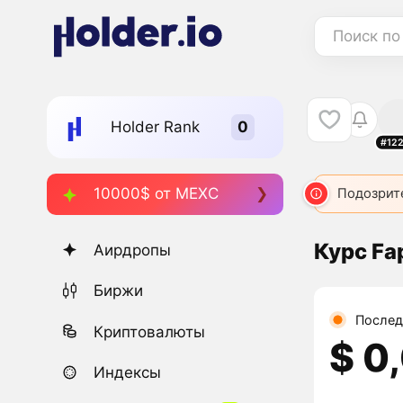
Поиск по
Holder Rank
#12
10000$ от MEXC
Подозрит
Курс Fa
Аирдропы
Биржи
Послед
Криптовалюты
$ 0
Индексы