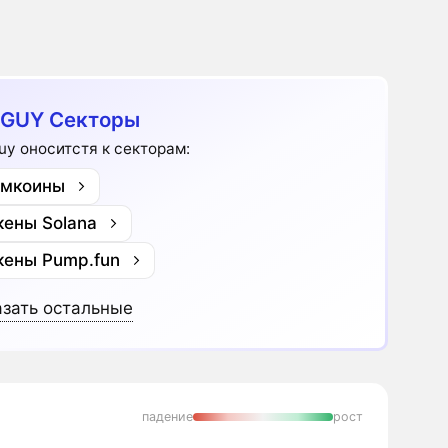
GUY Секторы
uy оноситстя к секторам:
мкоины
кены Solana
кены Pump.fun
зать остальные
падение
рост