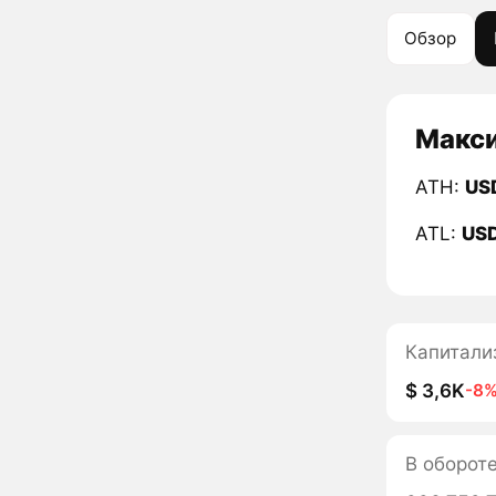
Обзор
Макси
ATH:
US
ATL:
US
Капитали
$ 3,6K
-8
В оборот