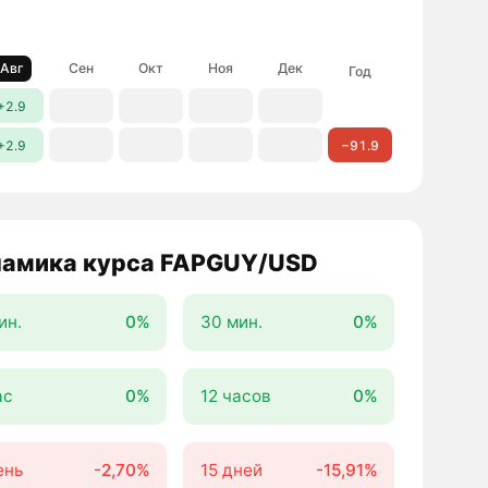
Авг
Сен
Окт
Ноя
Дек
Год
+2.9
+2.9
−91.9
амика курса FAPGUY/USD
ин.
0%
30 мин.
0%
ас
0%
12 часов
0%
ень
-2,70%
15 дней
-15,91%