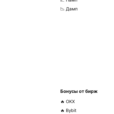
📈 Памп
📉 Дамп
Бонусы от бирж
🔥 OKX
🔥 Bybit