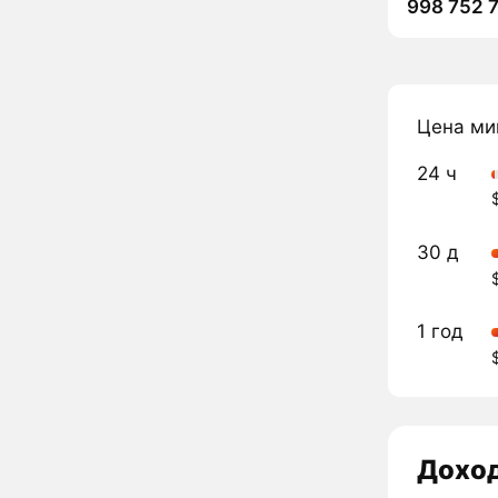
998 752 
Цена ми
24 ч
30 д
1 год
Дохо