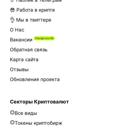
🤘 Паблик в телеграм
😎 Работа в крипте
👌 Мы в твиттере
О Нас
Вакансии
Обратная связь
Карта сайта
Отзывы
Обновления проекта
Секторы Криптовалют
Все виды
Токены криптобирж