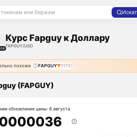
 токенам или биржам
Искат
Курс Fapguy к Доллару
FAPGUY/USD
208
ельно похожи
FAPGUY
11751
pguy (FAPGUY)
нее обновление цены: 6 августа
,0000036