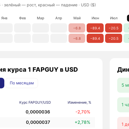
 ·
зелёный — рост, красный — падение
· USD ($)
Янв
Фев
Мар
Апр
Май
Июн
Июл
−6.8
−89.4
−20.5
−6.8
−89.4
−20.5
ия курса 1 FAPGUY в USD
Дин
По месяцам
5 м
Курс FAPGUY/USD
Изменение, %
1 ч
0,0000036
-2,70%
0,0000037
+2,78%
1 д