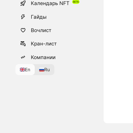
Календарь NFT
Гайды
Вочлист
Кран-лист
Компании
En
Ru