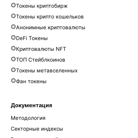
Токены криптобирж
Токены крипто кошельков
Анонимные криптовалюты
DeFi Токены
Криптовалюты NFT
ТОП Стейблкоинов
Токены метавселенных
Фан токены
Документация
Методология
Секторные индексы