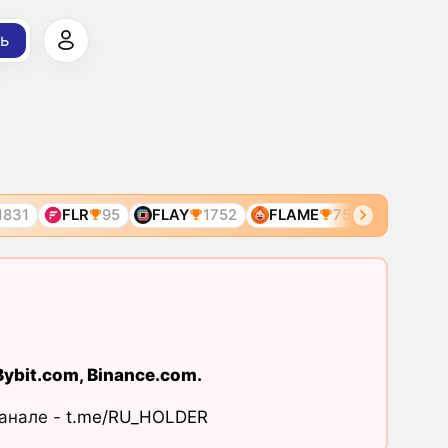
ь
831
FLR
95
FLAY
1752
FLAME
7536
FLAME
Bybit.com
,
Binance.com
.
канале -
t.me/RU_HOLDER