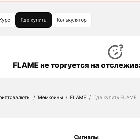
Курс
Где купить
Калькулятор
FLAME не торгуется на отслежи
риптовалюты
/
Мемкоины
/
FLAME
/
Где купить FLAME
Сигналы