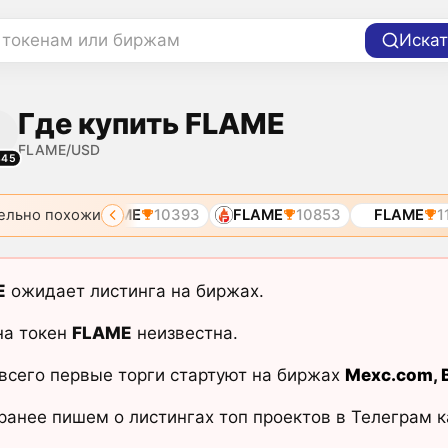
 токенам или биржам
Искат
Где купить FLAME
FLAME/USD
845
ельно похожи
7536
FLAME
10393
FLAME
10853
FLAME
11
E
ожидает листинга на биржах.
на токен
FLAME
неизвестна.
всего первые торги стартуют на биржах
Mexc.com
,
ранее пишем о листингах топ проектов в Телеграм 