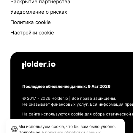
Раскрытие партнёрства
Уведомление о рисках
Политика cookie
Настройки cookie
Последнее обновление данных: 9 Авг 2026
© 2017 - 2026 Holder.io | Все права защищены.
Не оказывает финансовых услуг. Вся информация пре
На сайте используются cookie для сбора статической
Политика конфиденциальности
Мы используем cookie, что бы вам было удобно.
🍪
Правила использования
Подробнее в
политике обработки данных
.