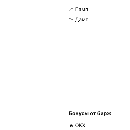
📈 Памп
📉 Дамп
Бонусы от бирж
🔥 OKX