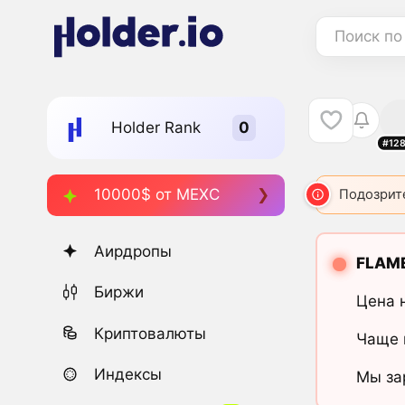
Поиск по
Holder Rank
#12
10000$ от MEXC
FLR
95
FLAY
1752
Подозрит
FLAME
Аирдропы
FLAM
Биржи
Цена 
Криптовалюты
Чаще 
Индексы
Мы за