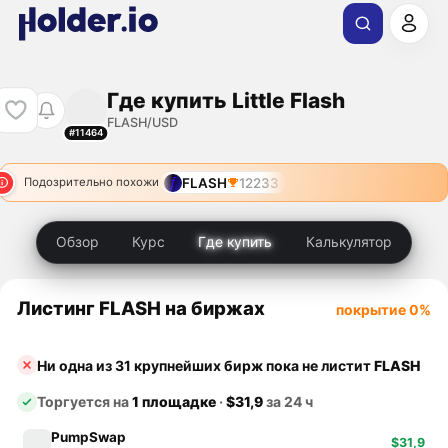
Где купить Little Flash
FLASH/USD
#11464
FLASH
12233
Подозрительно похожи
Обзор
Курс
Где купить
Калькулятор
Листинг FLASH на биржах
покрытие 0%
Ни одна из 31 крупнейших бирж пока не листит
FLASH
Торгуется на
1 площадке
·
$31,9
за 24 ч
PumpSwap
$31,9