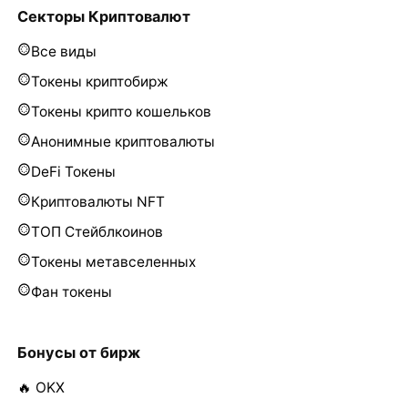
Секторы Криптовалют
Все виды
Токены криптобирж
Токены крипто кошельков
Анонимные криптовалюты
DeFi Токены
Криптовалюты NFT
ТОП Стейблкоинов
Токены метавселенных
Фан токены
Бонусы от бирж
🔥 OKX