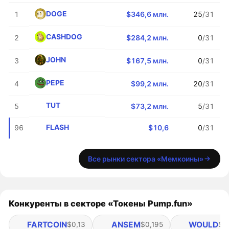
DOGE
1
$346,6 млн.
25
/31
CASHDOG
2
$284,2 млн.
0
/31
JOHN
3
$167,5 млн.
0
/31
PEPE
4
$99,2 млн.
20
/31
TUT
5
$73,2 млн.
5
/31
FLASH
96
$10,6
0
/31
Все рынки сектора «Мемкоины»
Конкуренты в секторе «Токены Pump.fun»
FARTCOIN
ANSEM
WOULD
$0,13
$0,195
$0