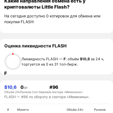
Какие направления обмена есть у
криптовалюты Little Flash?
На сегодня доступно 0 котировок для обмена или
покупки FLASH:
Оценка ликвидности FLASH
Ликвидность FLASH —
F
: объём
$10,6
за 24 ч,
торгуется на 0 из 31 топ-бирж.
F
$10,6
0
#96
/31
Объём 24ч
Рынков (топ-биржи)
в секторе «Мемкоины»
FLASH — #96 по обороту в секторе «Мемкоины».
#
Монета
Объём 24ч
Рынков