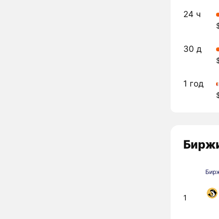
24 ч
30 д
1 год
Биржи
Бир
1