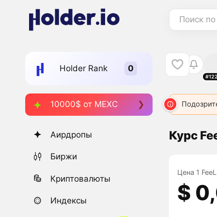
Поиск по
Holder Rank
#12
10000$ от MEXC
Подозрит
Курс Fee
Аирдропы
Биржи
Цена 1 FeeL
Криптовалюты
$ 0
Индексы