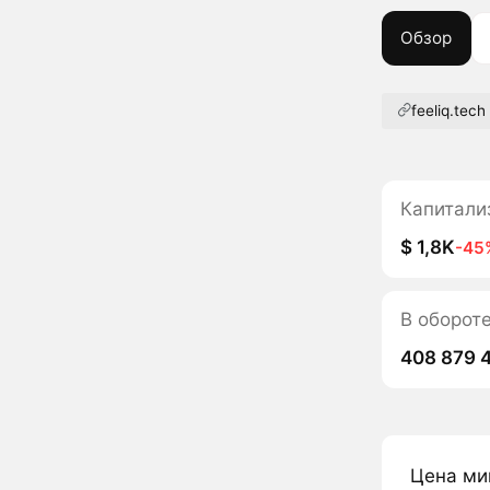
Обзор
feeliq.tech
Капитали
$ 1,8K
-45
В обороте
408 879 
Цена ми