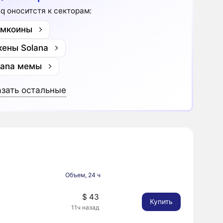
iq оноситстя к секторам:
мкоины
кены Solana
lana мемы
зать остальные
Объем, 24 ч
$ 43
Купить
11ч назад