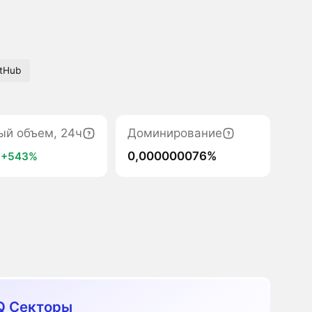
itHub
ый объем, 24ч
Доминирование
5
0,000000076%
+543%
Q Секторы