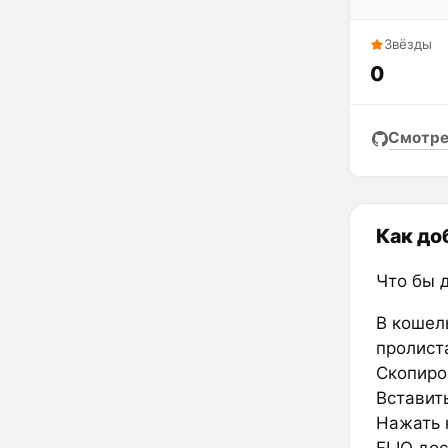
Звёзды
0
Смотре
Как до
Что бы 
В кошел
пролиста
Скопиро
Вставить
Нажать к
FLIQ дос