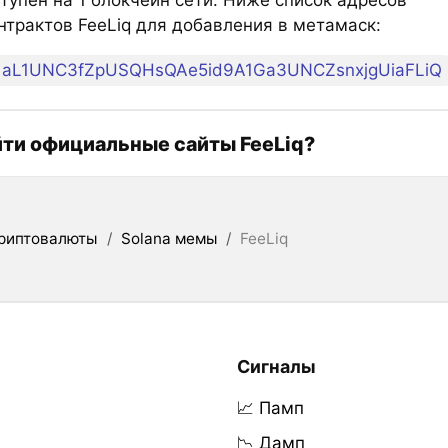
нтрактов FeeLiq для добавления в метамаск:
aL1UNC3fZpUSQHsQAe5id9A1Ga3UNCZsnxjgUiaFLiQ
йти официальные сайты FeeLiq?
риптовалюты
/
Solana мемы
/
FeeLiq
Сигналы
📈 Памп
📉 Дамп