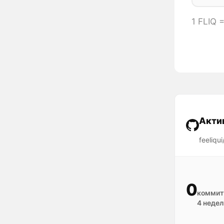
1 FLIQ
Акти
feeliqui/
0
коммит
4 недел