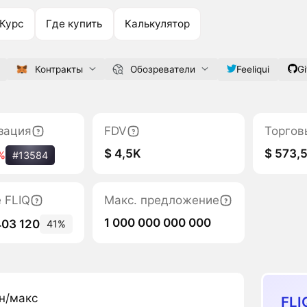
Курс
Где купить
Калькулятор
Контракты
Обозреватели
Feeliqui
G
зация
FDV
Торгов
$ 4,5K
$ 573,
%
#13584
 FLIQ
Макс. предложение
1 000 000 000 000
403 120
41%
н/макс
FLI