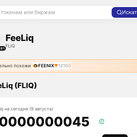
 токенам или биржам
Искат
FeeLiq
FLIQ
261
ельно похожи
FEENIX
12108
Liq (FLIQ)
iq на сегодня (9 августа)
,0000000045