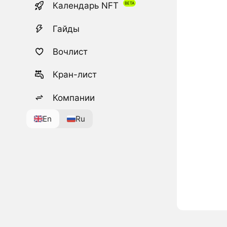
Календарь NFT
Гайды
Вочлист
Кран-лист
Компании
En
Ru