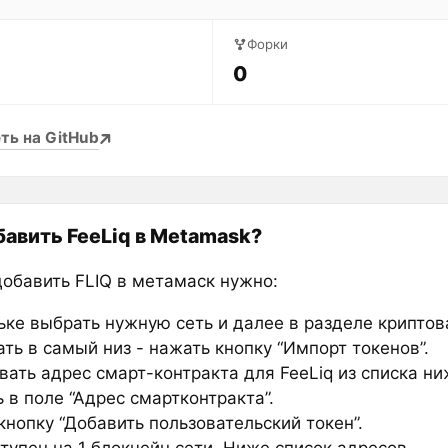
Форки
0
ть на GitHub
бавить FeeLiq в Metamask?
добавить FLIQ в метамаск нужно:
ьке выбрать нужную сеть и далее в разделе крипто
ть в самый низ - нажать кнопку “Импорт токенов”.
вать адрес смарт-контракта для FeeLiq из списка ни
 в поле “Адрес смартконтракта”.
нопку “Добавить пользовательский токен”.
тупен на 1 блокчейн сети. Ниже список адресов