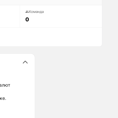
Команда
0
валют
же.