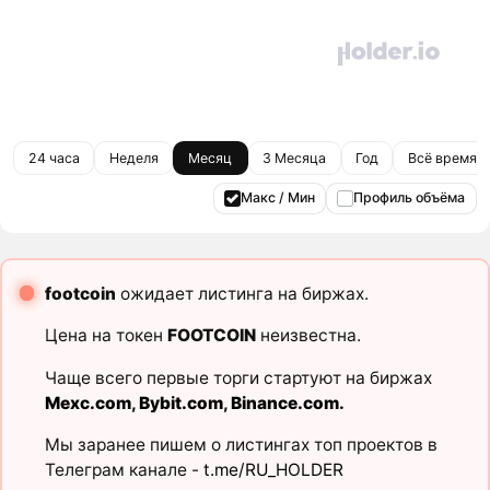
24 часа
Неделя
Месяц
3 Месяца
Год
Всё время
Макс / Мин
Профиль объёма
footcoin
ожидает листинга на биржах.
Цена на токен
FOOTCOIN
неизвестна.
Чаще всего первые торги стартуют на биржах
Mexc.com
,
Bybit.com
,
Binance.com
.
Мы заранее пишем о листингах топ проектов в
Телеграм канале -
t.me/RU_HOLDER