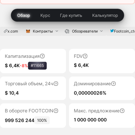
Обзор
Курс
Где купить
Калькулятор
x.com
Контракты
Обозреватели
Footcoin_ct
Капитализация
FDV
$ 6,4K
$ 6,4K
-8%
#11665
Торговый объем, 24ч
Доминирование
$ 10,4
0,00000026%
В обороте FOOTCOIN
Макс. предложение
1 000 000 000
999 526 244
100%