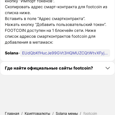
кнопку “Импорт токенов”.
Скопировать адрес смарт-контракта для footcoin из
списка ниже.
Вставить в поле “Адрес смартконтракта”.
Нажать кнопку “Добавить пользовательский токен”.
FOOTCOIN доступен на 1 блокчейн сети. Ниже
список адресов смартконтрактов footcoin для
добавления в метамаск:
Solana
-
EUdQbKfHucJe99GVt3HQMUZCQtWtvXFyjvrqDWctpump
Где найти официальные сайты footcoin?
Главная
/
Криптовалюты
/
Solana мемы
/
footcoin