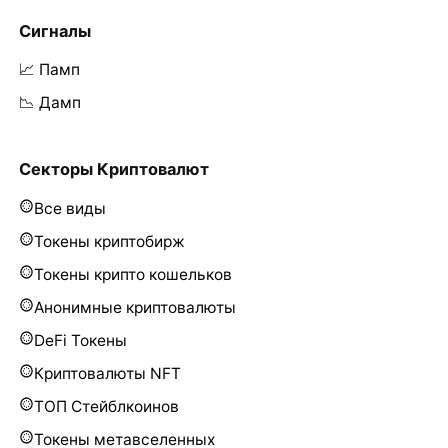
Сигналы
📈 Памп
📉 Дамп
Секторы Криптовалют
Все виды
Токены криптобирж
Токены крипто кошельков
Анонимные криптовалюты
DeFi Токены
Криптовалюты NFT
ТОП Стейблкоинов
Токены метавселенных