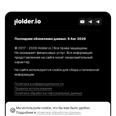
Последнее обновление данных: 9 Авг 2026
© 2017 - 2026 Holder.io | Все права защищены.
Не оказывает финансовых услуг. Вся информация
представленная на сайте носит ознакомительный
характер.
На сайте используются cookie для сбора статической
информации.
Политика конфиденциальности
Правила использования
Политика обработки персональных данных
Продукты
Мы используем cookie, что бы вам было удобно.
🍪
Ethereum GAS Tracker
Подробнее в
политике обработки данных
.