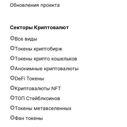
Обновления проекта
Секторы Криптовалют
Все виды
Токены криптобирж
Токены крипто кошельков
Анонимные криптовалюты
DeFi Токены
Криптовалюты NFT
ТОП Стейблкоинов
Токены метавселенных
Фан токены