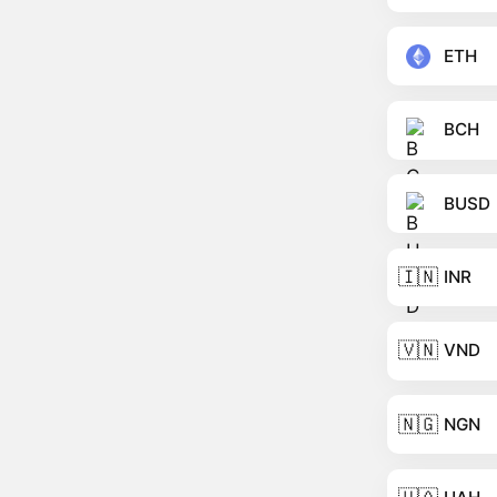
ETH
BCH
BUSD
🇮🇳
INR
🇻🇳
VND
🇳🇬
NGN