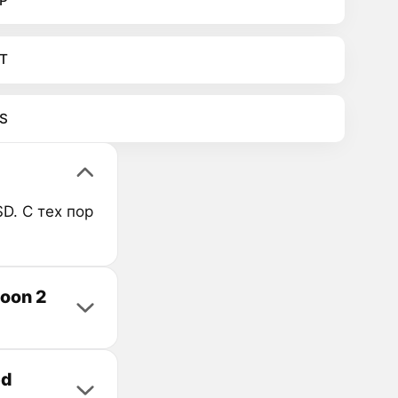
P
T
S
D. С тех пор
oon 2
ed