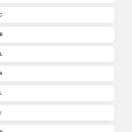
C
B
L
R
L
R