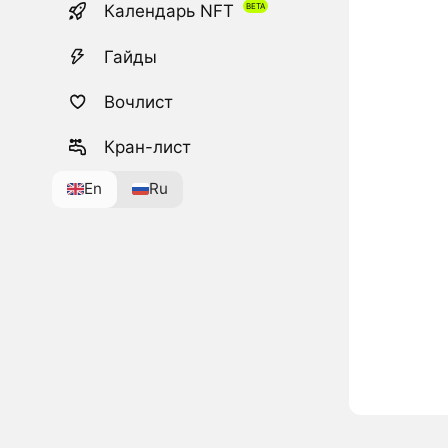
Календарь NFT
Гайды
Вочлист
Кран-лист
En
Ru