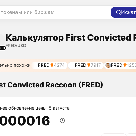
 токенам или биржам
Искат
Калькулятор First Convicted
FRED/USD
000
ельно похожи
FRED
4274
FRED
7917
FRED
125
rst Convicted Raccoon (FRED)
нее обновление цены: 5 августа
,000016