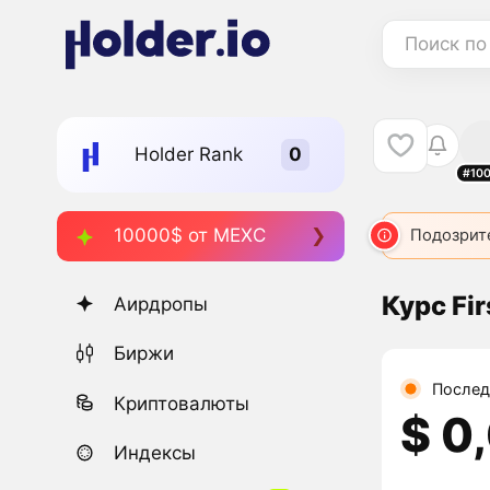
Поиск по
Holder Rank
#10
10000$ от MEXC
Подозрит
Курс Fi
Аирдропы
Биржи
Послед
Криптовалюты
$ 0
Индексы