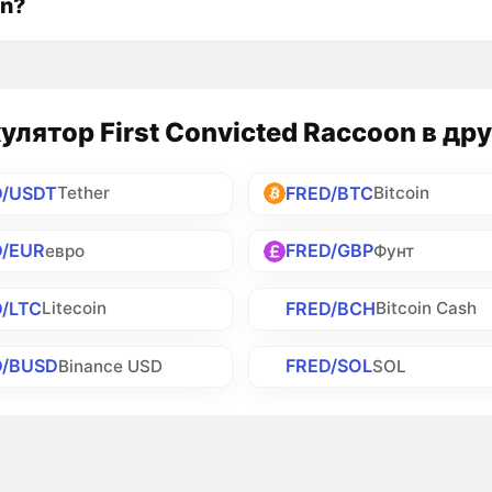
n?
улятор First Convicted Raccoon в др
D/USDT
FRED/BTC
Tether
Bitcoin
D/EUR
FRED/GBP
евро
Фунт
/LTC
FRED/BCH
Litecoin
Bitcoin Cash
D/BUSD
FRED/SOL
Binance USD
SOL