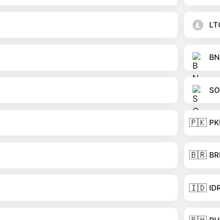
LT
BN
SO
🇵🇰
PK
🇧🇷
BR
🇮🇩
ID