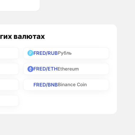
угих валютах
FRED/RUB
Рубль
FRED/ETH
Ethereum
FRED/BNB
Binance Coin