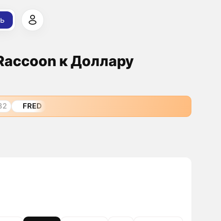
ь
 Raccoon к Доллару
32
FRED