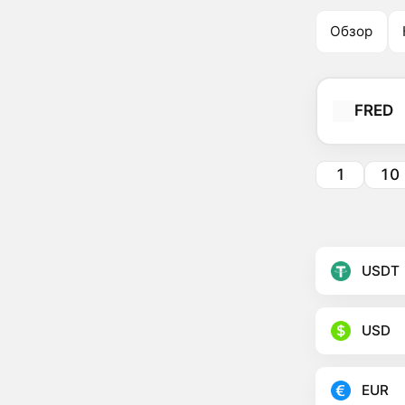
Обзор
FRED
1
10
USDT
USD
EUR