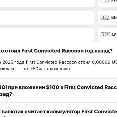
🇵🇭
PH
🇧🇩
BD
🇦🇷
AR
о стоил First Convicted Raccoon год назад?
 2025 года First Convicted Raccoon стоил 0,00009 US
изилась — это -80% к вложению.
ROI при вложении $100 в First Convicted Racc
азад?
х валютах считает калькулятор First Convict