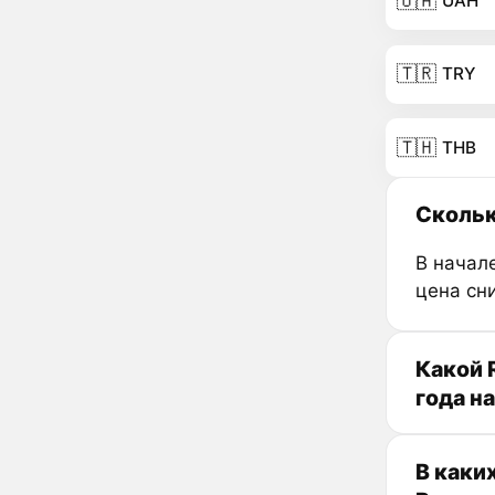
🇺🇦
UAH
🇹🇷
TRY
🇹🇭
THB
Скольк
В начале
цена сн
Какой 
года н
В каки