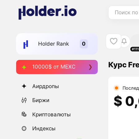
Поиск по
Holder Rank
#11
Курс Fre
10000$ от MEXC
Аирдропы
Послед
$ 0
Биржи
Криптовалюты
Индексы