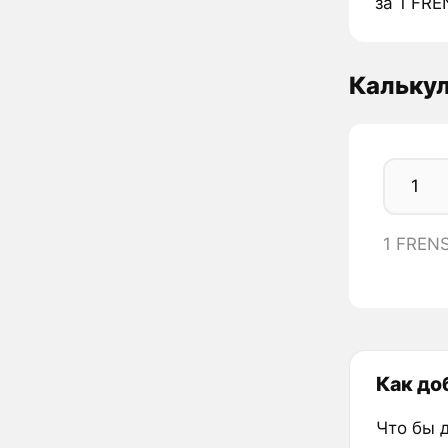
за 1 FRE
Кальку
1 FREN
Как доб
Что бы 