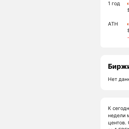
1 год
ATH
Биржи
Нет дан
К сегодн
недели м
центов. 