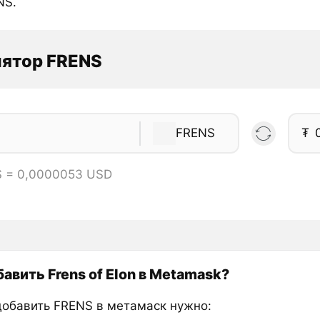
NS.
лятор FRENS
FRENS
₮
S = 0,0000053 USD
авить Frens of Elon в Metamask?
добавить FRENS в метамаск нужно: