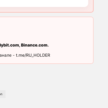
Bybit.com
,
Binance.com
.
канале -
t.me/RU_HOLDER
on