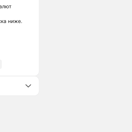
валют
ска ниже.