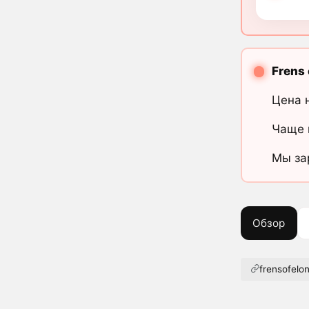
Frens 
Цена 
Чаще 
Мы за
Обзор
frensofelo