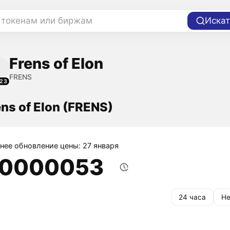
 токенам или биржам
Искат
Frens of Elon
FRENS
123
ns of Elon (FRENS)
нее обновление цены: 27 января
,0000053
24 часа
Не