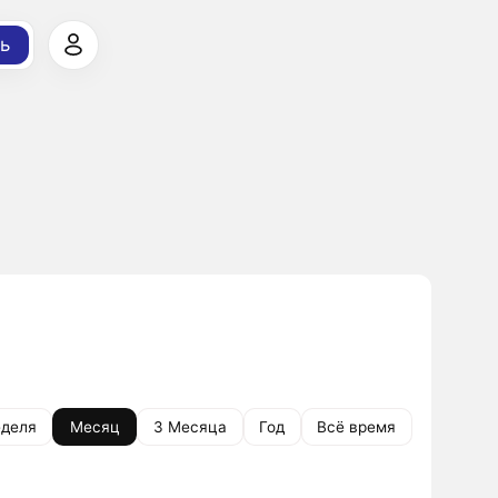
ь
деля
Месяц
3 Месяца
Год
Всё время