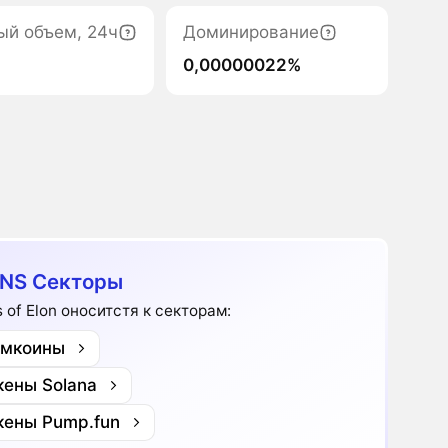
ый объем, 24ч
Доминирование
0,00000022%
NS Секторы
s of Elon оноситстя к секторам:
мкоины
кены Solana
кены Pump.fun