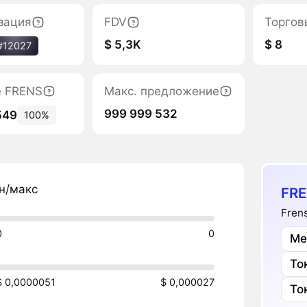
зация
FDV
Торгов
$ 5,3K
$ 8
#12027
е FRENS
Макс. предложение
999 999 532
549
100%
н/макс
FRE
Fren
0
0
Ме
То
$ 0,0000051
$ 0,000027
То