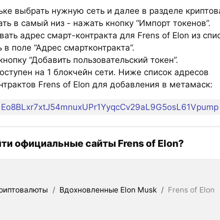
ьке выбрать нужную сеть и далее в разделе крипто
ть в самый низ - нажать кнопку “Импорт токенов”.
ать адрес смарт-контракта для Frens of Elon из спи
 в поле “Адрес смартконтракта”.
нопку “Добавить пользовательский токен”.
оступен на 1 блокчейн сети. Ниже список адресов
трактов Frens of Elon для добавления в метамаск:
Eo8BLxr7xtJ54mnuxUPr1YyqcCv29aL9G5osL61Vpump
йти официальные сайты Frens of Elon?
риптовалюты
/
Вдохновленные Elon Musk
/
Frens of Elon