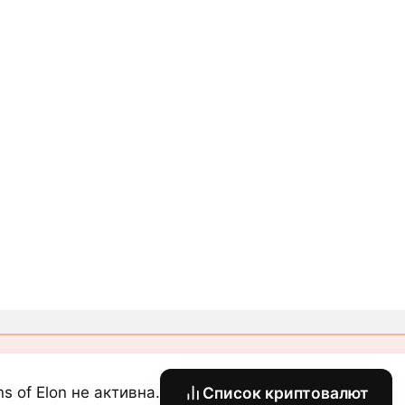
ns of Elon не активна.
Список криптовалют