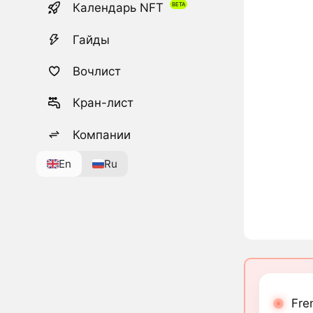
Календарь NFT
Гайды
Вочлист
Кран-лист
Компании
En
Ru
Fre