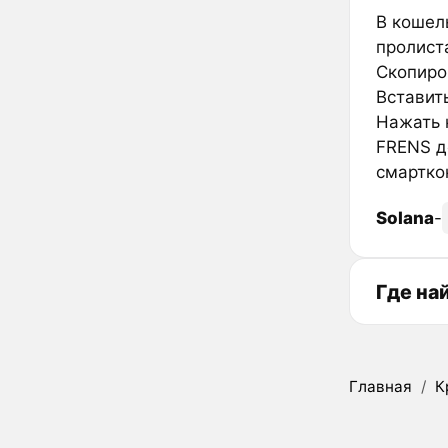
В кошел
пролиста
Скопиров
Вставить
Нажать к
FRENS д
смарткон
Solana
-
Где на
Главная
/
К