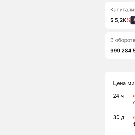
Капитали
$ 5,2K
%
В оборот
999 284 
Цена ми
24 ч
30 д