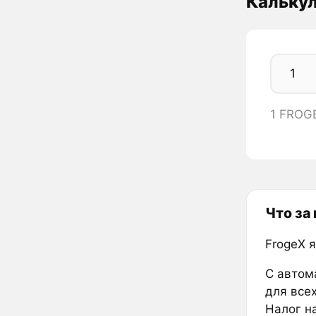
Кальку
1 FROG
Что за
FrogeX 
С автом
для все
Налог н