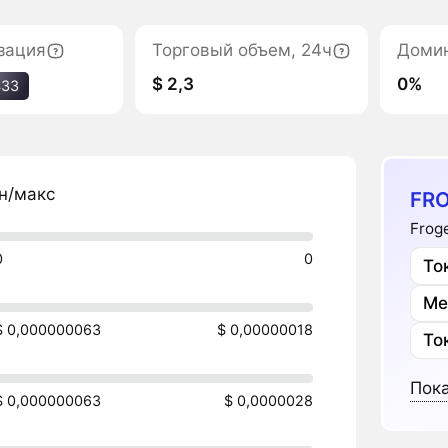
зация
Торговый объем, 24ч
Доми
$ 2,3
0%
433
н/макс
FRO
Frog
0
0
То
Ме
$ 0,000000063
$ 0,00000018
То
Пока
$ 0,000000063
$ 0,0000028