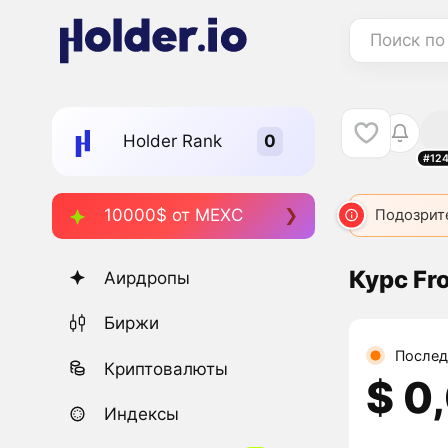
Поиск по
Holder Rank
#12
10000$ от MEXC
FROGE
2543
FROG
5607
FROG CEO
Подозрит
5870
Курс Fr
Аирдропы
Биржи
Послед
Криптовалюты
$ 0
Индексы