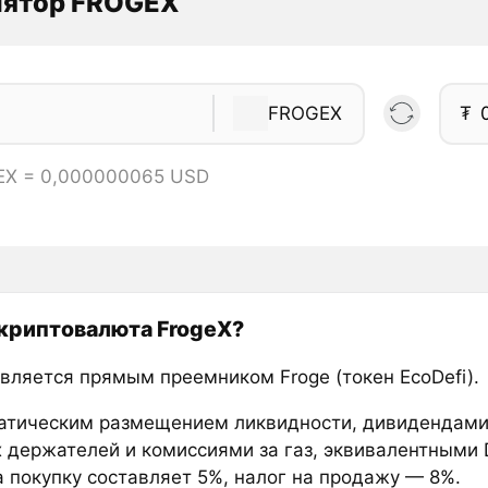
лятор FROGEX
FROGEX
₮
EX = 0,000000065 USD
 криптовалюта FrogeX?
является прямым преемником Froge (токен EcoDefi).
атическим размещением ликвидности, дивидендами
х держателей и комиссиями за газ, эквивалентными 
а покупку составляет 5%, налог на продажу — 8%.