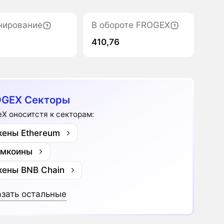
нирование
В обороте FROGEX
410,76
GEX Секторы
eX оноситстя к секторам:
кены Ethereum
мкоины
кены BNB Chain
зать остальные