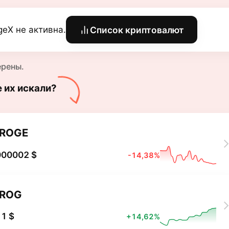
geX не активна.
Список криптовалют
ерены.
е их искали?
ROGE
000002 $
-14,38%
FROG
1 $
+14,62%