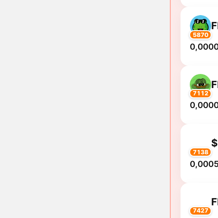
F
5870
0,000
7112
0,000
$
7138
0,0005
7427