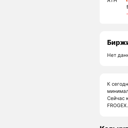
ATH
Биржи
Нет дан
К сегод
минимал
Сейчас к
FROGEX.