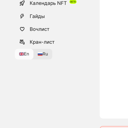
Календарь NFT
Гайды
Вочлист
Кран-лист
En
Ru