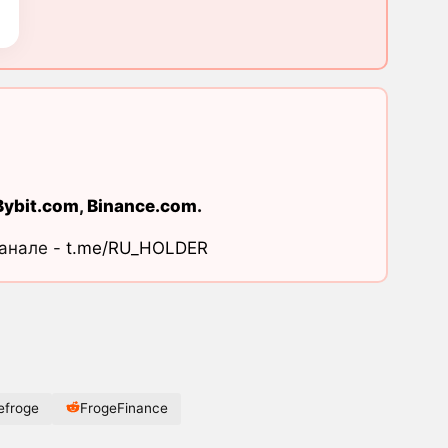
Bybit.com
,
Binance.com
.
канале -
t.me/RU_HOLDER
efroge
FrogeFinance