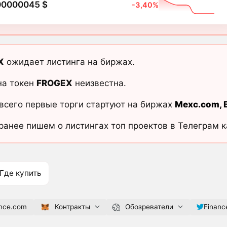
00000045 $
-3,40%
X
ожидает листинга на биржах.
на токен
FROGEX
неизвестна.
всего первые торги стартуют на биржах
Mexc.com
,
ранее пишем о листингах топ проектов в Телеграм 
Где купить
ance.com
Контракты
Обозреватели
Financ