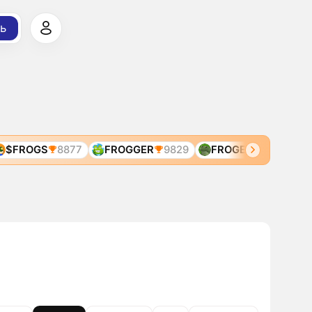
ь
FROGS
8877
FROGGER
9829
FROGE
2543
FRO