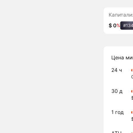
Капитали
$ 0
%
#13
Цена ми
24 ч
30 д
1 год