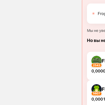
Fro
Мы не ув
Но вы н
F
2543
0,000
5607
0,0001