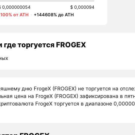
$ 0,000000054
$ 0,000094
-100% от ATH
·
+144608% до ATH
 где торгуется FROGEX
ных
няшнему дню FrogeX (FROGEX) не торгуется на отсл
ьная цена на FrogeX (FROGEX) зафиксирована в пят
риптовалюта FrogeX торгуется в диапазоне 0,000006