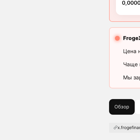
0,000
Froge
Цена 
Чаще 
Мы за
Обзор
x.frogefin