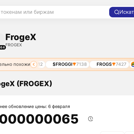
 токенам или биржам
Искат
FrogeX
FROGEX
464
ельно похожи
FROGO
7112
$FROGGI
7138
FROGS
7427
$
ogeX (FROGEX)
нее обновление цены: 6 февраля
,000000065