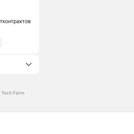
ртконтрактов
d Tech Farm