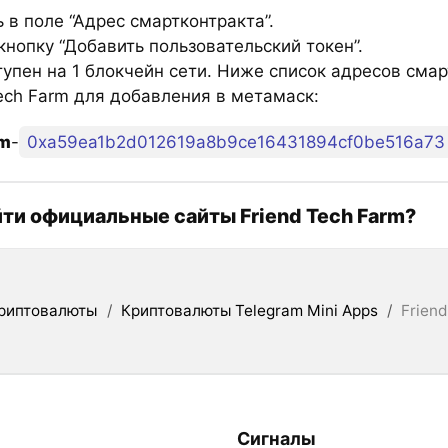
 в поле “Адрес смартконтракта”.
нопку “Добавить пользовательский токен”.
тупен на 1 блокчейн сети. Ниже список адресов сма
Tech Farm для добавления в метамаск:
um
-
0xa59ea1b2d012619a8b9ce16431894cf0be516a73
йти официальные сайты Friend Tech Farm?
риптовалюты
/
Криптовалюты Telegram Mini Apps
/
Frien
Сигналы