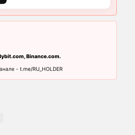
Bybit.com
,
Binance.com
.
канале -
t.me/RU_HOLDER