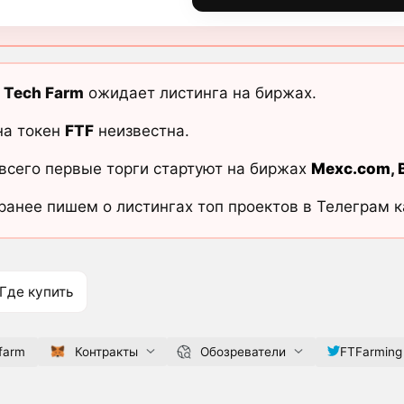
d Tech Farm
ожидает листинга на биржах.
на токен
FTF
неизвестна.
всего первые торги стартуют на биржах
Mexc.com
,
ранее пишем о листингах топ проектов в Телеграм 
Где купить
.farm
Контракты
Обозреватели
FTFarming