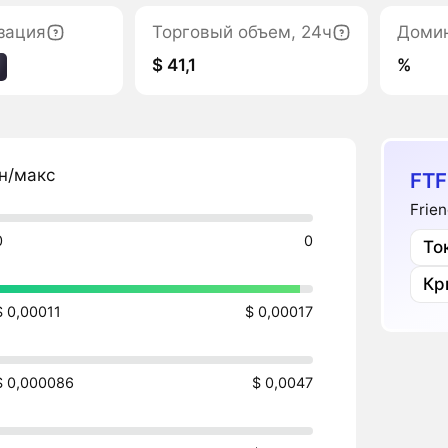
зация
Торговый объем, 24ч
Доми
$ 41,1
%
н/макс
FTF
Frie
0
0
То
Кр
$ 0,00011
$ 0,00017
$ 0,000086
$ 0,0047