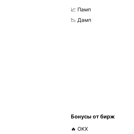
📈 Памп
📉 Дамп
Бонусы от бирж
🔥 OKX