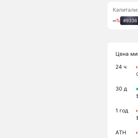
Капитали
‒
%
#9336
Цена ми
24 ч
30 д
1 год
ATH