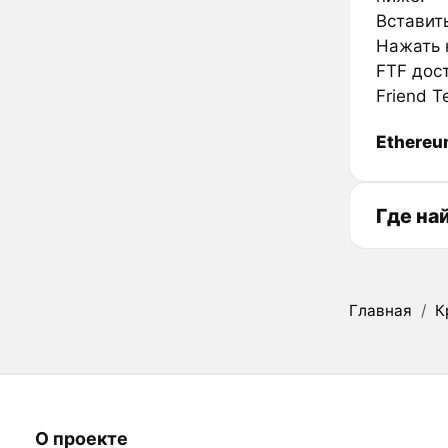
Вставить
Нажать к
FTF дос
Friend 
Ethere
Где на
Главная
/
К
О проекте