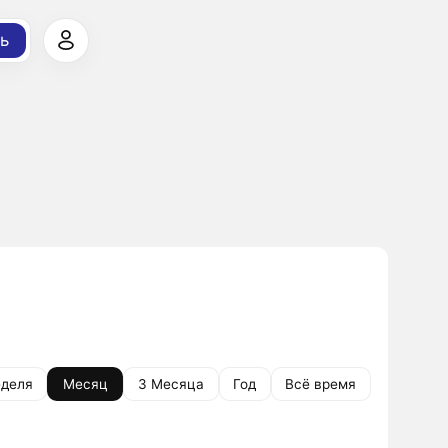
ь
деля
Месяц
3 Месяца
Год
Всё время