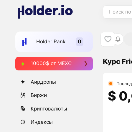
Поиск по
Holder Rank
Курс Fr
10000$ от MEXC
Аирдропы
Послед
$ 0
Биржи
Криптовалюты
Индексы