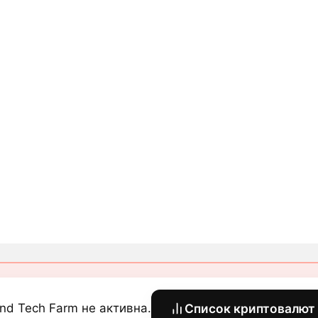
end Tech Farm не активна.
Список криптовалют