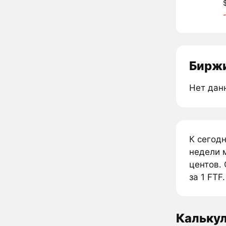
Биржи
Нет дан
К сегод
недели м
центов. 
за 1 FTF.
Калькул