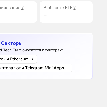
нирование
В обороте FTF
‒
 Секторы
nd Tech Farm оноситстя к секторам:
кены Ethereum
иптовалюты Telegram Mini Apps