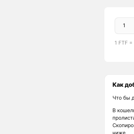
1 FTF =
Как до
Что бы 
В кошел
пролиста
Скопиров
ниже.