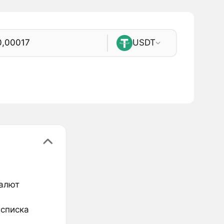
USDT
валют
 списка