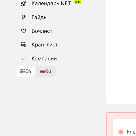
Календарь NFT
Гайды
Вочлист
Кран-лист
Компании
En
Ru
Fri