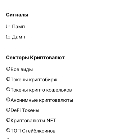
Сигналы
📈 Памп
📉 Дамп
Секторы Криптовалют
Все виды
Токены криптобирж
Токены крипто кошельков
Анонимные криптовалюты
DeFi Токены
Криптовалюты NFT
ТОП Стейблкоинов