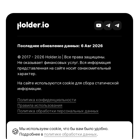
Последнее обновление данных: 6 Авг 2026
© 2017 - 2026 Holder.io | Все права защищены.
Не оказывает финансовых услуг. Вся информация
представленная на сайте носит ознакомительный
характер.
На сайте используются cookie для сбора статической
информации.
Политика конфиденциальности
Правила использования
Политика обработки персональных данных
Продукты
Мы используем cookie, что бы вам было удобно.
🍪
Ethereum GAS Tracker
Подробнее в
политике обработки данных
.