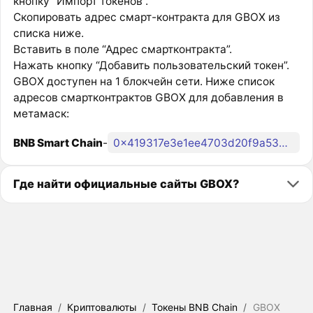
кнопку “Импорт токенов”.
Скопировать адрес смарт-контракта для GBOX из
списка ниже.
Вставить в поле “Адрес смартконтракта”.
Нажать кнопку “Добавить пользовательский токен”.
GBOX доступен на 1 блокчейн сети. Ниже список
адресов смартконтрактов GBOX для добавления в
метамаск:
BNB Smart Chain
-
0x419317e3e1ee4703d20f9a5344e81d35ea1a09be
Где найти официальные сайты GBOX?
Главная
/
Криптовалюты
/
Токены BNB Chain
/
GBOX