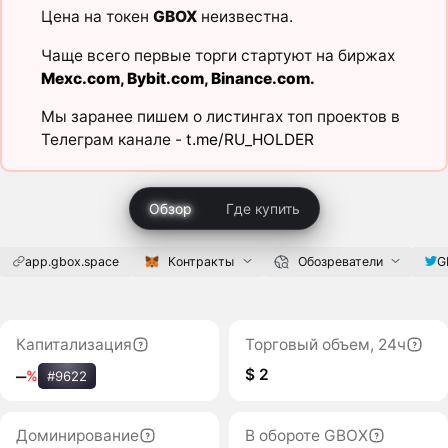
Цена на токен
GBOX
неизвестна.
Чаще всего первые торги стартуют на биржах
Mexc.com
,
Bybit.com
,
Binance.com
.
Мы заранее пишем о листингах топ проектов в
Телеграм канале -
t.me/RU_HOLDER
Обзор
Где купить
app.gbox.space
Контракты
Обозреватели
G
Капитализация
Торговый объем, 24ч
$ 2
‒
%
#9622
Доминирование
В обороте GBOX