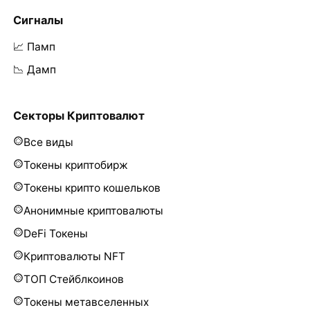
Сигналы
📈 Памп
📉 Дамп
Секторы Криптовалют
Все виды
Токены криптобирж
Токены крипто кошельков
Анонимные криптовалюты
DeFi Токены
Криптовалюты NFT
ТОП Стейблкоинов
Токены метавселенных