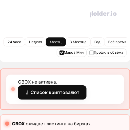
24 часа
Неделя
Месяц
3 Месяца
Год
Всё время
Макс / Мин
Профиль объёма
GBOX не активна.
Список криптовалют
GBOX
ожидает листинга на биржах.