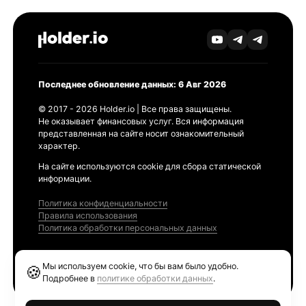
Последнее обновление данных: 6 Авг 2026
© 2017 - 2026 Holder.io | Все права защищены.
Не оказывает финансовых услуг. Вся информация
представленная на сайте носит ознакомительный
характер.
На сайте используются cookie для сбора статической
информации.
Политика конфиденциальности
Правила использования
Политика обработки персональных данных
Продукты
Мы используем cookie, что бы вам было удобно.
🍪
Ethereum GAS Tracker
Подробнее в
политике обработки данных
.