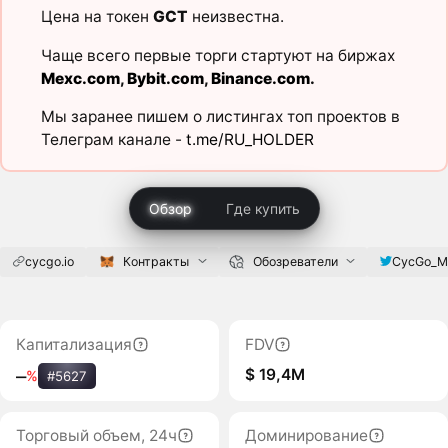
Цена на токен
GCT
неизвестна.
Чаще всего первые торги стартуют на биржах
Mexc.com
,
Bybit.com
,
Binance.com
.
Мы заранее пишем о листингах топ проектов в
Телеграм канале -
t.me/RU_HOLDER
Обзор
Где купить
cycgo.io
Контракты
Обозреватели
CycGo_M
Капитализация
FDV
$ 19,4M
‒
%
#5627
Торговый объем, 24ч
Доминирование