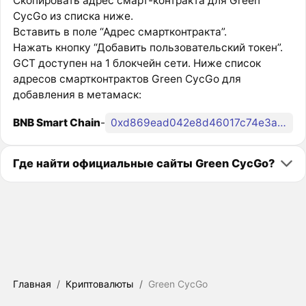
Скопировать адрес смарт-контракта для Green
CycGo из списка ниже.
Вставить в поле “Адрес смартконтракта”.
Нажать кнопку “Добавить пользовательский токен”.
GCT доступен на 1 блокчейн сети. Ниже список
адресов смартконтрактов Green CycGo для
добавления в метамаск:
BNB Smart Chain
-
0xd869ead042e8d46017c74e3accf8bb90b7ef565a
Где найти официальные сайты Green CycGo?
Главная
/
Криптовалюты
/
Green CycGo