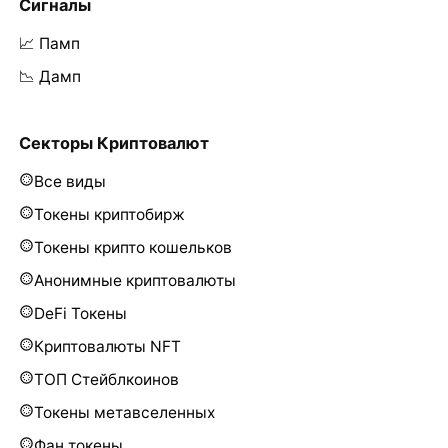
Сигналы
📈 Памп
📉 Дамп
Секторы Криптовалют
Все виды
Токены криптобирж
Токены крипто кошельков
Анонимные криптовалюты
DeFi Токены
Криптовалюты NFT
ТОП Стейблкоинов
Токены метавселенных
Фан токены