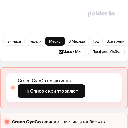
24 часа
Неделя
Месяц
3 Месяца
Год
Всё время
Макс / Мин
Профиль объёма
Green CycGo не активна.
Список криптовалют
Green CycGo
ожидает листинга на биржах.