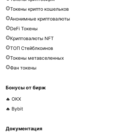
Токены крипто кошельков
Анонимные криптовалюты
DeFi Токены
Криптовалюты NFT
ТОП Стейблкоинов
Токены метавселенных
Фан токены
Бонусы от бирж
🔥 OKX
🔥 Bybit
Документация