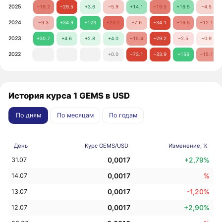
2025
−19.2
−29.5
+3.6
−5.9
+14.1
−19.5
+16.5
−4.5
2024
−9.3
+34.9
+123
−23.2
−7.6
−34.1
−16.5
−12.1
2023
+30.7
+4.6
+2.8
+4.0
−15.4
−29.2
−2.5
−0.9
2022
+0.0
−73.1
−33.9
+156
−15.1
История курса 1 GEMS в USD
По дням
По месяцам
По годам
День
Курс GEMS/USD
Изменение, %
0,0017
+2,79%
31.07
0,0017
%
14.07
0,0017
-1,20%
13.07
0,0017
+2,90%
12.07