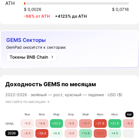
ATH
$ 0,0026
$ 0,0716
-98% от ATH
·
+4123% до ATH
GEMS Секторы
GemPad оноситстя к секторам:
Токены BNB Chain
Доходность
GEMS
по месяцам
2022–2026 ·
зелёный — рост, красный — падение
· USD ($)
листайте по месяцам →
Янв
Фев
Мар
Апр
Май
Июн
Июл
Авг
сред.
−0.5
−4.6
+32.5
−5.6
−13.7
−27.9
+31.6
−8.2
2026
−4.3
−28.4
+0.4
−3.0
+13.8
−22.7
+4.5