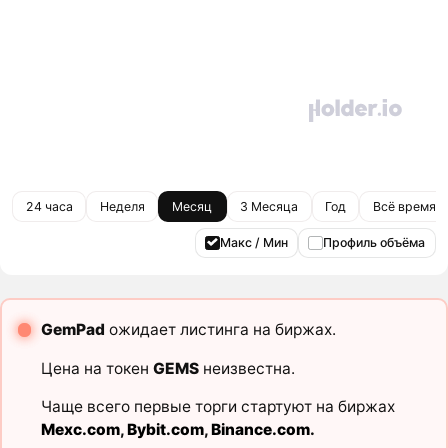
24 часа
Неделя
Месяц
3 Месяца
Год
Всё время
Макс / Мин
Профиль объёма
GemPad
ожидает листинга на биржах.
Цена на токен
GEMS
неизвестна.
Чаще всего первые торги стартуют на биржах
Mexc.com
,
Bybit.com
,
Binance.com
.