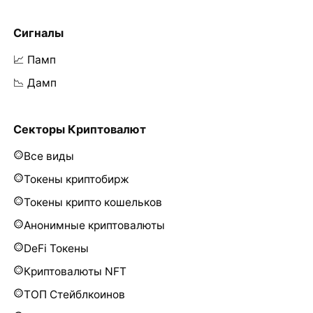
Сигналы
📈 Памп
📉 Дамп
Секторы Криптовалют
Все виды
Токены криптобирж
Токены крипто кошельков
Анонимные криптовалюты
DeFi Токены
Криптовалюты NFT
ТОП Стейблкоинов