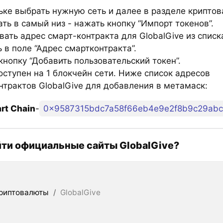
ьке выбрать нужную сеть и далее в разделе крипто
ть в самый низ - нажать кнопку “Импорт токенов”.
ать адрес смарт-контракта для GlobalGive из списк
 в поле “Адрес смартконтракта”.
нопку “Добавить пользовательский токен”.
оступен на 1 блокчейн сети. Ниже список адресов
нтрактов GlobalGive для добавления в метамаск:
rt Chain
-
0x9587315bdc7a58f66eb4e9e2f8b9c29abc
йти официальные сайты GlobalGive?
риптовалюты
/
GlobalGive