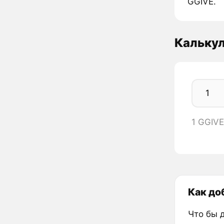
GGIVE.
Калькул
1 GGIV
Как до
Что бы 