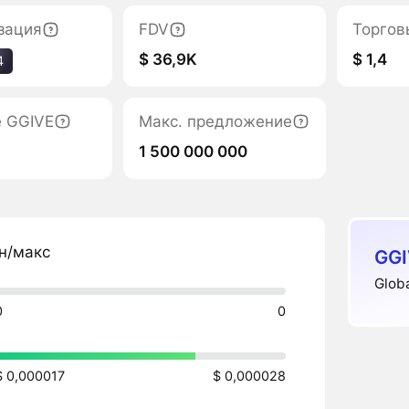
зация
FDV
Торгов
$ 36,9K
$ 1,4
4
е GGIVE
Макс. предложение
1 500 000 000
н/макс
GGI
Glob
0
0
$ 0,000017
$ 0,000028