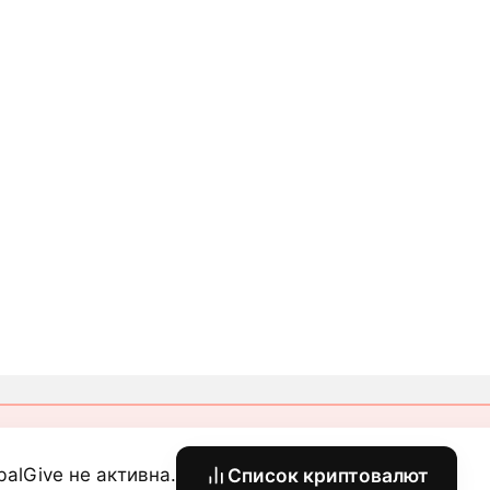
balGive не активна.
Список криптовалют