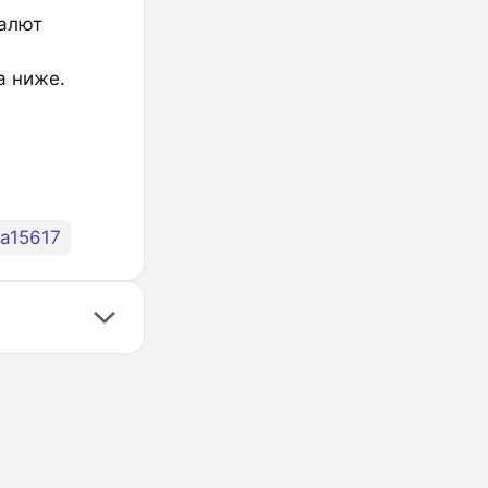
валют
а ниже.
a15617