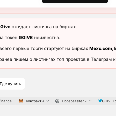
lGive
ожидает листинга на биржах.
на токен
GGIVE
неизвестна.
всего первые торги стартуют на биржах
Mexc.com
,
ранее пишем о листингах топ проектов в Телеграм 
Где купить
finance
Контракты
Обозреватели
GGIVET