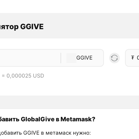
ятор GGIVE
GGIVE
₮
E = 0,000025 USD
бавить GlobalGive в Metamask?
добавить GGIVE в метамаск нужно: