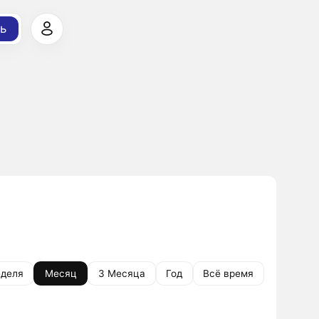
ь
деля
Месяц
3 Месяца
Год
Всё время