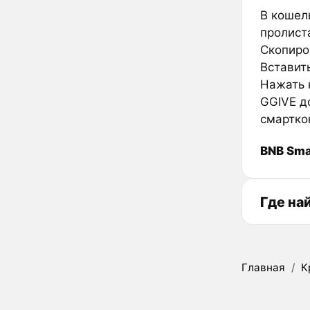
В кошел
пролиста
Скопиров
Вставить
Нажать к
GGIVE д
смартко
BNB Sma
Где на
Главная
/
К