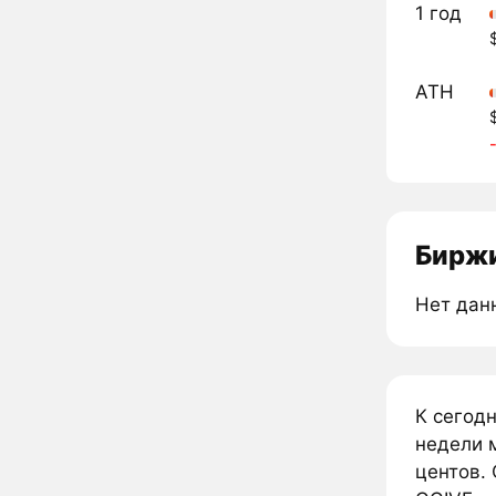
1 год
ATH
Биржи
Нет дан
К сегод
недели 
центов. 