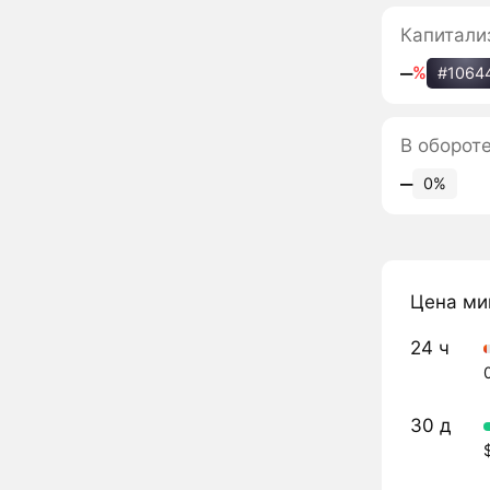
Капитали
‒
%
#1064
В оборот
‒
0%
Цена ми
24 ч
30 д