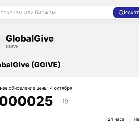
 токенам или биржам
Искат
GlobalGive
GGIVE
obalGive (GGIVE)
нее обновление цены: 4 октября
,000025
24 часа
Не