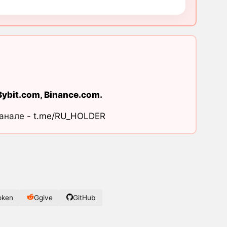
Bybit.com
,
Binance.com
.
канале -
t.me/RU_HOLDER
oken
Ggive
GitHub