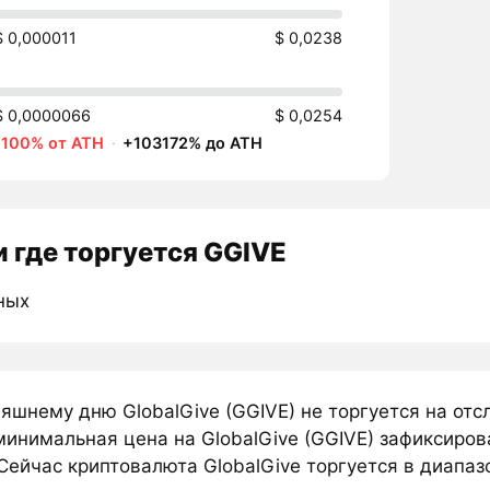
$ 0,000011
$ 0,0238
$ 0,0000066
$ 0,0254
-100% от ATH
·
+103172% до ATH
 где торгуется GGIVE
ных
няшнему дню GlobalGive (GGIVE) не торгуется на от
минимальная цена на GlobalGive (GGIVE) зафиксиров
Сейчас криптовалюта GlobalGive торгуется в диапазо