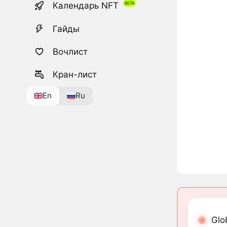
Календарь NFT
Гайды
Вочлист
Кран-лист
En
Ru
Glo