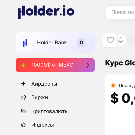
Поиск по
Holder Rank
Курс Gl
10000$ от MEXC
Аирдропы
Послед
$ 0
Биржи
Криптовалюты
Индексы