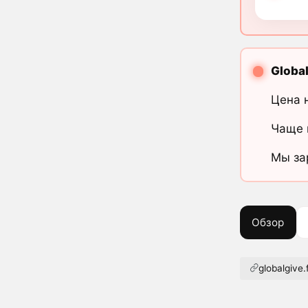
Globa
Цена 
Чаще 
Мы за
Обзор
globalgive.