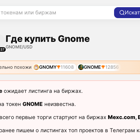
 токенам или биржам
Искат
Где купить Gnome
GNOME/USD
037
ельно похожи
GNOMY
11608
GNOME
12856
e
ожидает листинга на биржах.
на токен
GNOME
неизвестна.
всего первые торги стартуют на биржах
Mexc.com
,
ранее пишем о листингах топ проектов в Телеграм 