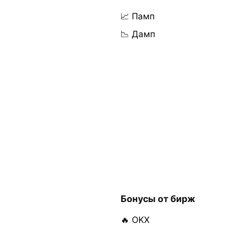
📈 Памп
📉 Дамп
Бонусы от бирж
🔥 OKX