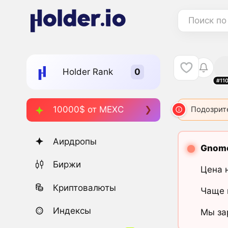
Поиск по
Holder Rank
#11
10000$ от MEXC
Подозрит
Аирдропы
Gnom
Биржи
Цена 
Криптовалюты
Чаще 
Индексы
Мы за