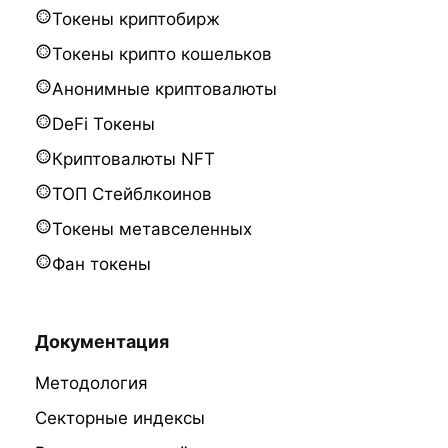
Токены криптобирж
Токены крипто кошельков
Анонимные криптовалюты
DeFi Токены
Криптовалюты NFT
ТОП Стейблкоинов
Токены метавселенных
Фан токены
Документация
Методология
Секторные индексы