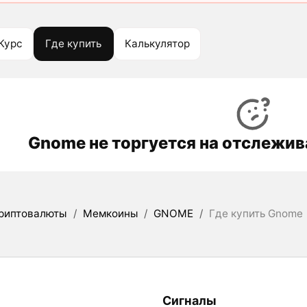
Курс
Где купить
Калькулятор
Gnome не торгуется на отслежи
риптовалюты
/
Мемкоины
/
GNOME
/
Где купить Gnome
Сигналы