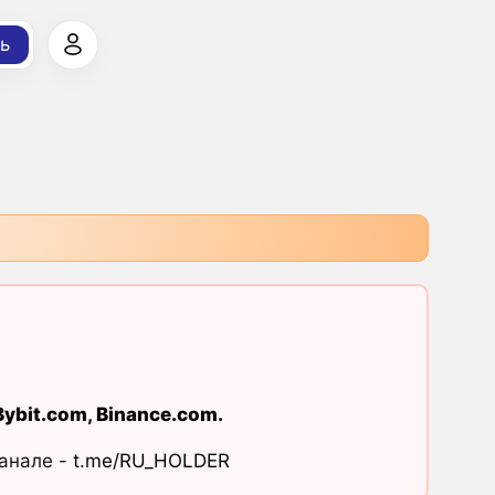
ь
Bybit.com
,
Binance.com
.
канале -
t.me/RU_HOLDER