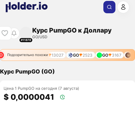
Курс PumpGO к Доллару
GO/USD
#11878
AI
13071
PUMPAD
13027
GO
2523
GO
3167
PU
Подозрительно похожи
Курс PumpGO (GO)
Цена 1 PumpGO на сегодня (7 августа)
$ 0,0000041