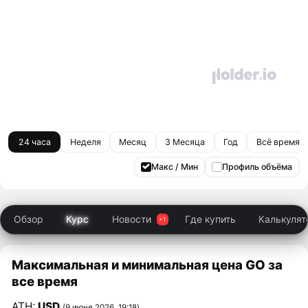
24 часа
Неделя
Месяц
3 Месяца
Год
Всё время
Макс / Мин
Профиль объёма
Обзор
Курс
Новости
Где купить
Калькулят
Максимальная и минимальная цена GO за
все время
ATH:
USD
(9 июня 2026, 19:18)