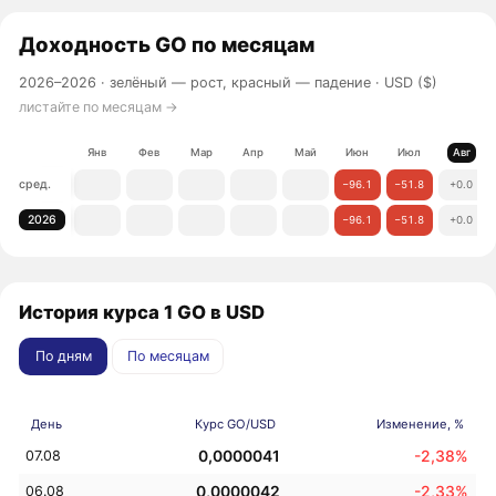
Доходность
GO
по месяцам
2026–2026 ·
зелёный — рост, красный — падение
· USD ($)
листайте по месяцам →
Янв
Фев
Мар
Апр
Май
Июн
Июл
Авг
сред.
−96.1
−51.8
+0.0
2026
−96.1
−51.8
+0.0
История курса 1 GO в USD
По дням
По месяцам
День
Курс GO/USD
Изменение, %
0,0000041
-2,38%
07.08
0,0000042
-2,33%
06.08