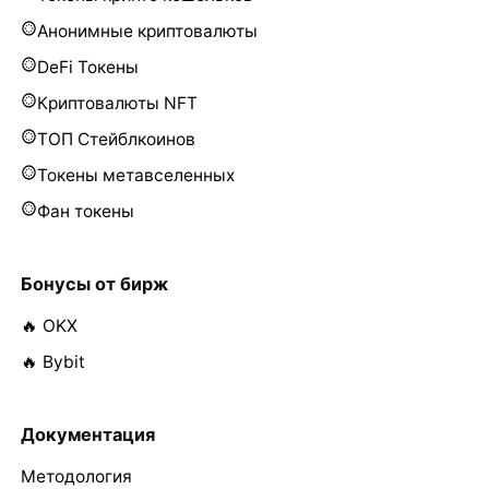
Анонимные криптовалюты
DeFi Токены
Криптовалюты NFT
ТОП Стейблкоинов
Токены метавселенных
Фан токены
Бонусы от бирж
🔥 OKX
🔥 Bybit
Документация
Методология