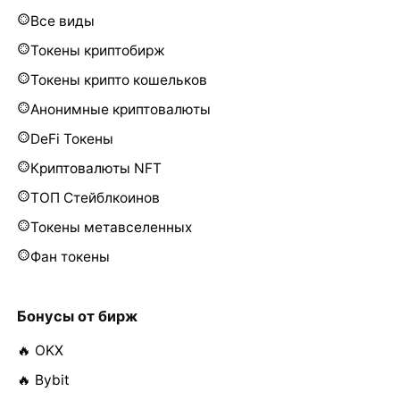
Все виды
Токены криптобирж
Токены крипто кошельков
Анонимные криптовалюты
DeFi Токены
Криптовалюты NFT
ТОП Стейблкоинов
Токены метавселенных
Фан токены
Бонусы от бирж
🔥 OKX
🔥 Bybit