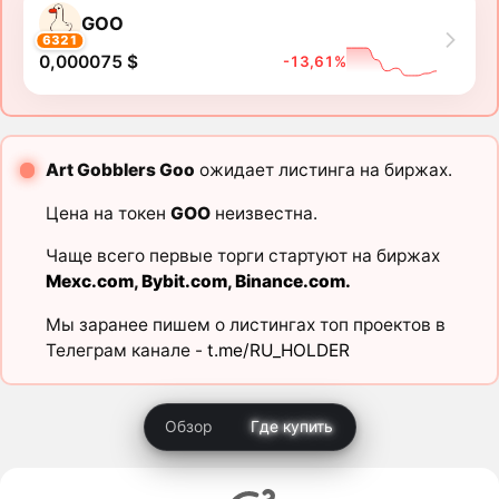
GOO
6321
0,000075 $
-13,61%
Art Gobblers Goo
ожидает листинга на биржах.
Цена на токен
GOO
неизвестна.
Чаще всего первые торги стартуют на биржах
Mexc.com
,
Bybit.com
,
Binance.com
.
Мы заранее пишем о листингах топ проектов в
Телеграм канале -
t.me/RU_HOLDER
Обзор
Где купить