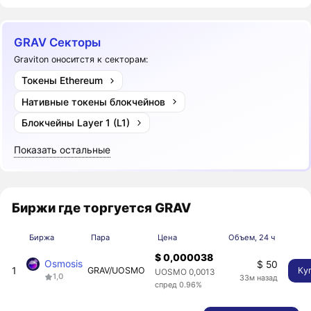
GRAV Секторы
Graviton оноситстя к секторам:
Токены Ethereum
Нативные токены блокчейнов
Блокчейны Layer 1 (L1)
Показать остальные
Биржи где торгуется GRAV
Биржа
Пара
Цена
Объем, 24 ч
$ 0,000038
Osmosis
$ 50
1
GRAV/UOSMO
Ку
UOSMO 0,0013
1,0
33м назад
спред 0.96%