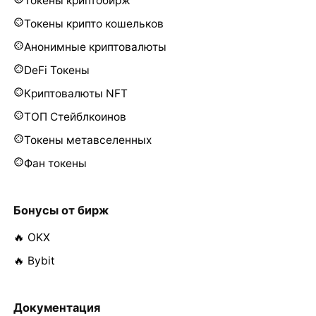
Токены криптобирж
Токены крипто кошельков
Анонимные криптовалюты
DeFi Токены
Криптовалюты NFT
ТОП Стейблкоинов
Токены метавселенных
Фан токены
Бонусы от бирж
🔥 OKX
🔥 Bybit
Документация