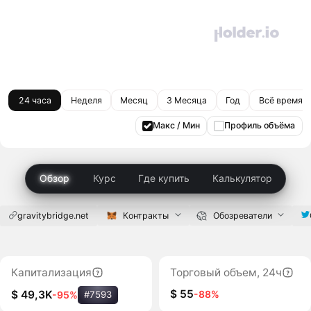
24 часа
Неделя
Месяц
3 Месяца
Год
Всё время
Макс / Мин
Профиль объёма
Обзор
Курс
Где купить
Калькулятор
gravitybridge.net
Контракты
Обозреватели
Капитализация
Торговый объем, 24ч
$ 55
-88%
$ 49,3K
-95%
#7593