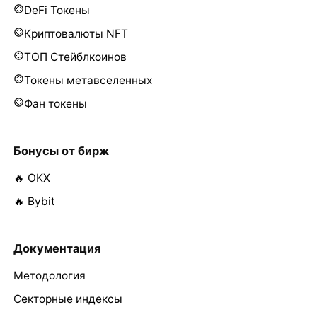
DeFi Токены
Криптовалюты NFT
ТОП Стейблкоинов
Токены метавселенных
Фан токены
Бонусы от бирж
🔥 OKX
🔥 Bybit
Документация
Методология
Секторные индексы