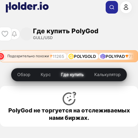
Где купить PolyGod
GULL/USD
YWOG
8097
PGEN
11265
POLYGOLD
POLYPAD
7149
Подозрительно похожи
Обзор
Курс
Где купить
Калькулятор
PolyGod не торгуется на отслеживаемых
нами биржах.