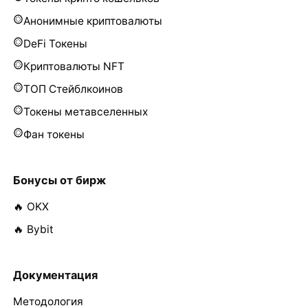
Анонимные криптовалюты
DeFi Токены
Криптовалюты NFT
ТОП Стейблкоинов
Токены метавселенных
Фан токены
Бонусы от бирж
🔥 OKX
🔥 Bybit
Документация
Методология