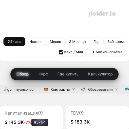
24 часа
Неделя
Месяц
3 Месяца
Год
Всё время
Макс / Мин
Профиль объёма
Обзор
Курс
Где купить
Калькулятор
gummyonsol.com
Контракты
Обозреватели
Капитализация
FDV
$ 183,3K
$ 145,3K
-7%
#5794