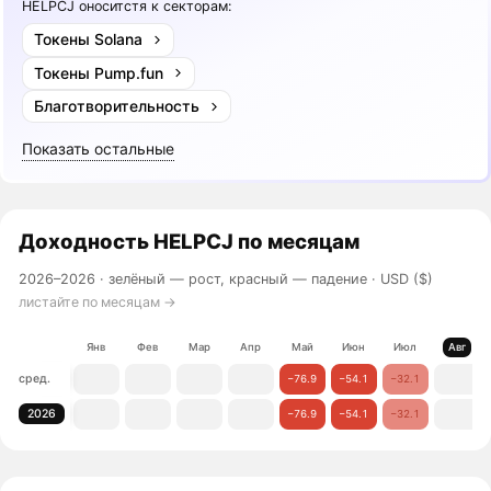
HELPCJ оноситстя к секторам:
Токены Solana
Токены Pump.fun
Благотворительность
Показать остальные
Доходность
HELPCJ
по месяцам
2026–2026 ·
зелёный — рост, красный — падение
· USD ($)
листайте по месяцам →
Янв
Фев
Мар
Апр
Май
Июн
Июл
Авг
сред.
−76.9
−54.1
−32.1
2026
−76.9
−54.1
−32.1