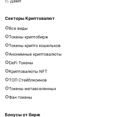
📉 Дамп
Секторы Криптовалют
Все виды
Токены криптобирж
Токены крипто кошельков
Анонимные криптовалюты
DeFi Токены
Криптовалюты NFT
ТОП Стейблкоинов
Токены метавселенных
Фан токены
Бонусы от бирж