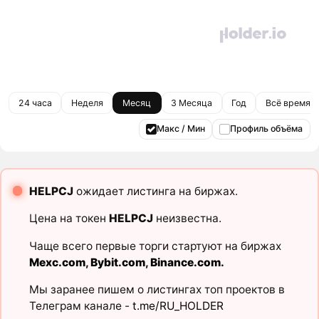
24 часа
Неделя
Месяц
3 Месяца
Год
Всё время
Макс / Мин
Профиль объёма
HELPCJ
ожидает листинга на биржах.
Цена на токен
HELPCJ
неизвестна.
Чаще всего первые торги стартуют на биржах
Mexc.com
,
Bybit.com
,
Binance.com
.
Мы заранее пишем о листингах топ проектов в
Телеграм канале -
t.me/RU_HOLDER