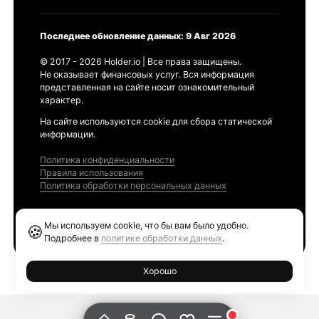
Последнее обновление данных: 9 Авг 2026
© 2017 - 2026 Holder.io | Все права защищены.
Не оказывает финансовых услуг. Вся информация
представленная на сайте носит ознакомительный
характер.
На сайте используются cookie для сбора статической
информации.
Политика конфиденциальности
Правила использования
Политика обработки персональных данных
Продукты
Мы используем cookie, что бы вам было удобно.
🍪
Ethereum GAS Tracker
Подробнее в
политике обработки данных
.
Хорошо