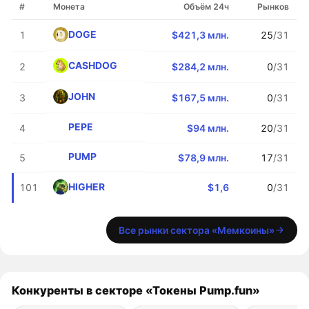
#
Монета
Объём 24ч
Рынков
DOGE
1
$421,3 млн.
25
/31
CASHDOG
2
$284,2 млн.
0
/31
JOHN
3
$167,5 млн.
0
/31
PEPE
4
$94 млн.
20
/31
PUMP
5
$78,9 млн.
17
/31
HIGHER
101
$1,6
0
/31
Все рынки сектора «Мемкоины»
Конкуренты в секторе «Токены Pump.fun»