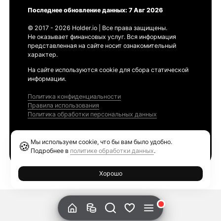
Последнее обновление данных: 7 Авг 2026
© 2017 - 2026 Holder.io | Все права защищены.
Не оказывает финансовых услуг. Вся информация
представленная на сайте носит ознакомительный
характер.
На сайте используются cookie для сбора статической
информации.
Политика конфиденциальности
Правила использования
Политика обработки персональных данных
Продукты
Мы используем cookie, что бы вам было удобно.
🍪
Ethereum GAS Tracker
Подробнее в
политике обработки данных
.
Хорошо