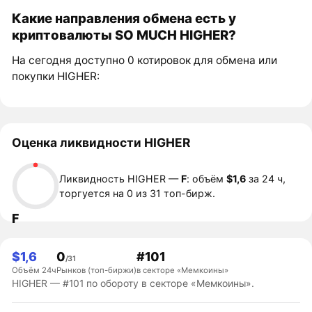
Какие направления обмена есть у
криптовалюты SO MUCH HIGHER?
На сегодня доступно 0 котировок для обмена или
покупки HIGHER:
Оценка ликвидности HIGHER
Ликвидность HIGHER —
F
: объём
$1,6
за 24 ч,
торгуется на 0 из 31 топ-бирж.
F
$1,6
0
#101
/31
Объём 24ч
Рынков (топ-биржи)
в секторе «Мемкоины»
HIGHER — #101 по обороту в секторе «Мемкоины».