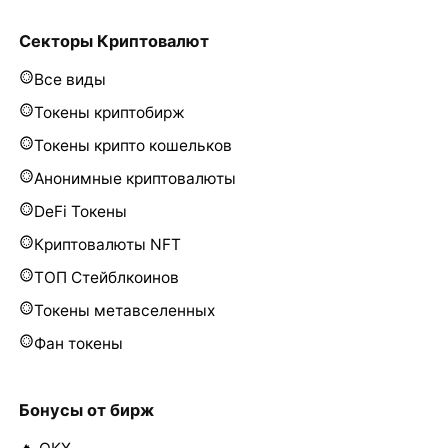
Секторы Криптовалют
Все виды
Токены криптобирж
Токены крипто кошельков
Анонимные криптовалюты
DeFi Токены
Криптовалюты NFT
ТОП Стейблкоинов
Токены метавселенных
Фан токены
Бонусы от бирж