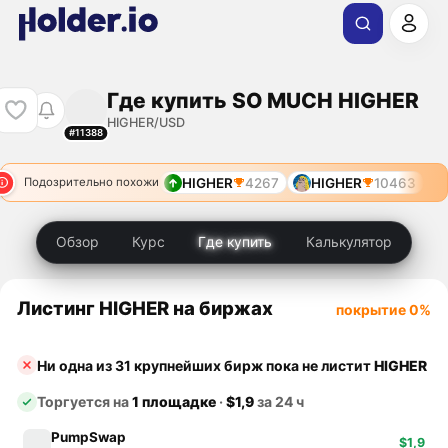
Где купить SO MUCH HIGHER
HIGHER/USD
#11388
HIGHER
4267
HIGHER
10463
Подозрительно похожи
Обзор
Курс
Где купить
Калькулятор
Листинг HIGHER на биржах
покрытие 0%
Ни одна из 31 крупнейших бирж пока не листит
HIGHER
Торгуется на
1 площадке
·
$1,9
за 24 ч
PumpSwap
$1,9