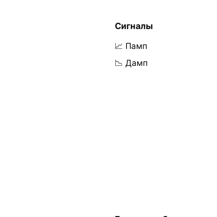
Сигналы
📈 Памп
📉 Дамп