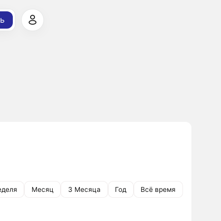
ь
еделя
Месяц
3 Месяца
Год
Всё время