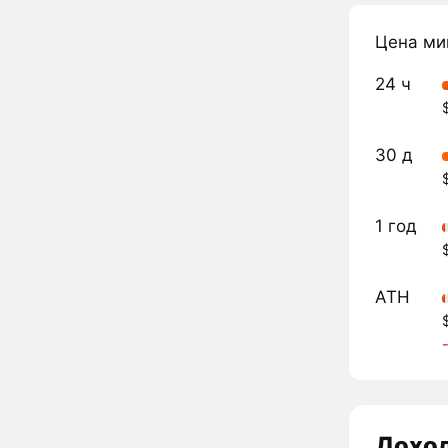
Цена ми
24 ч
30 д
1 год
ATH
Дохо