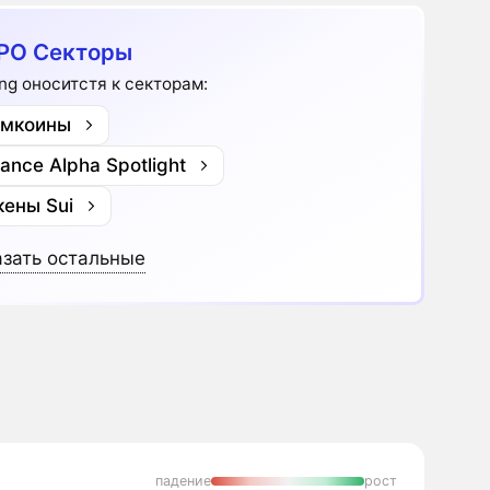
PO Секторы
ng оноситстя к секторам:
мкоины
nance Alpha Spotlight
кены Sui
зать остальные
падение
рост