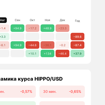
Авг
Сен
Окт
Ноя
Дек
Год
−1.4
+94.9
−17.2
+48.9
−23.3
+3.3
−89.6
−6.1
+94.9
−44.6
−36.1
−0.2
−87.4
+10.1
+134
−46.4
+37.9
амика курса HIPPO/USD
ин.
-0,57%
30 мин.
-0,65%