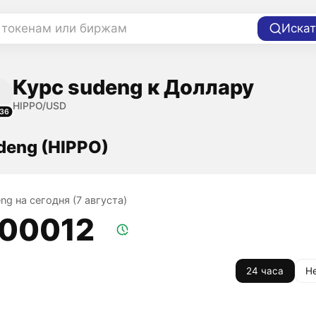
 токенам или биржам
Искат
Курс sudeng к Доллару
HIPPO/USD
36
deng (HIPPO)
ng на сегодня (7 августа)
,00012
24 часа
Н