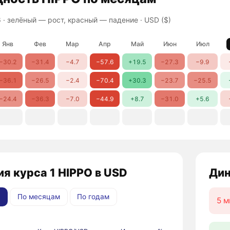
 ·
зелёный — рост, красный — падение
· USD ($)
Янв
Фев
Мар
Апр
Май
Июн
Июл
−30.2
−31.4
−4.7
−57.6
+19.5
−27.3
−9.9
−36.1
−26.5
−2.4
−70.4
+30.3
−23.7
−25.5
−24.4
−36.3
−7.0
−44.9
+8.7
−31.0
+5.6
я курса 1 HIPPO в USD
Дин
По месяцам
По годам
5 м