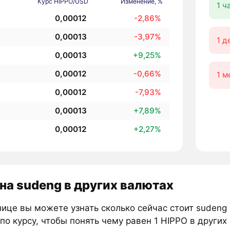
Курс HIPPO/USD
Изменение, %
1 ч
0,00012
-2,86%
0,00013
-3,97%
1 д
0,00013
+9,25%
0,00012
-0,66%
1 м
0,00012
-7,93%
0,00013
+7,89%
0,00012
+2,27%
на sudeng в других валютах
ице вы можете узнать сколько сейчас стоит sudeng 
по курсу, чтобы понять чему равен 1 HIPPO в других