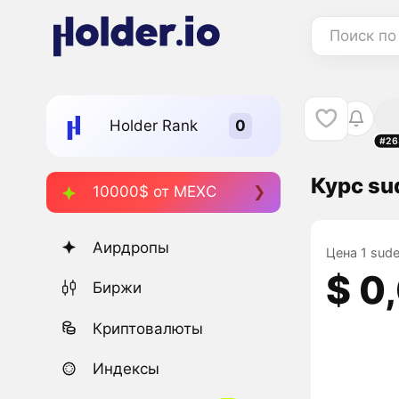
Поиск по
Holder Rank
#26
Курс su
10000$ от MEXC
Аирдропы
Цена 1 sude
$ 0
Биржи
Криптовалюты
Индексы