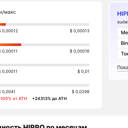
н/макс
HIP
sude
$ 0,00012
$ 0,00013
Ме
Bi
$ 0,00011
$ 0,00016
То
Пока
$ 0,00011
$ 0,01
$ 0,0041
$ 0,0298
-100% от ATH
·
+24313% до ATH
дность
HIPPO
по месяцам