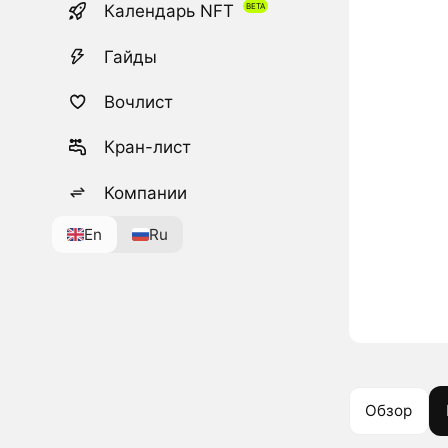
Календарь NFT
Гайды
Вочлист
Кран-лист
Компании
En
Ru
Обзор