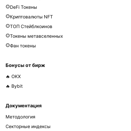
DeFi Токены
Криптовалюты NFT
ТОП Стейблкоинов
Токены метавселенных
Фан токены
Бонусы от бирж
🔥 OKX
🔥 Bybit
Документация
Методология
Секторные индексы