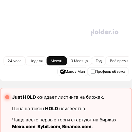
24 часа
Неделя
Месяц
3 Месяца
Год
Всё время
Макс / Мин
Профиль объёма
Just HOLD
ожидает листинга на биржах.
Цена на токен
HOLD
неизвестна.
Чаще всего первые торги стартуют на биржах
Mexc.com
,
Bybit.com
,
Binance.com
.