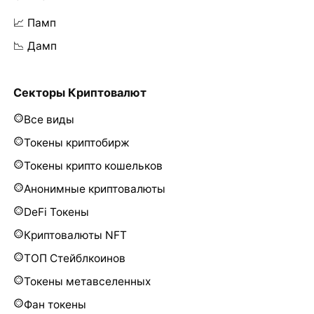
📈 Памп
📉 Дамп
Секторы Криптовалют
Все виды
Токены криптобирж
Токены крипто кошельков
Анонимные криптовалюты
DeFi Токены
Криптовалюты NFT
ТОП Стейблкоинов
Токены метавселенных
Фан токены