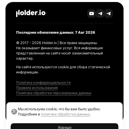
Последнее обновление данных: 7 Авг 2026
© 2017 - 2026 Holder.io | Все права защищены.
Не оказывает финансовых услуг. Вся информация
представленная на сайте носит ознакомительный
характер.
На сайте используются cookie для сбора статической
информации.
Политика конфиденциальности
Правила использования
Политика обработки персональных данных
Продукты
Мы используем cookie, что бы вам было удобно.
🍪
Ethereum GAS Tracker
Подробнее в
политике обработки данных
.
Хорошо