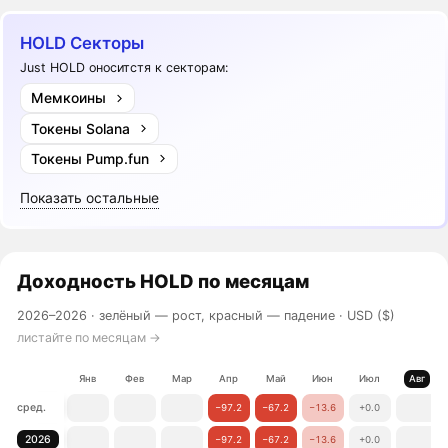
HOLD Секторы
Just HOLD оноситстя к секторам:
Мемкоины
Токены Solana
Токены Pump.fun
Показать остальные
Доходность
HOLD
по месяцам
2026–2026 ·
зелёный — рост, красный — падение
· USD ($)
листайте по месяцам →
Янв
Фев
Мар
Апр
Май
Июн
Июл
Авг
сред.
−97.2
−67.2
−13.6
+0.0
2026
−97.2
−67.2
−13.6
+0.0